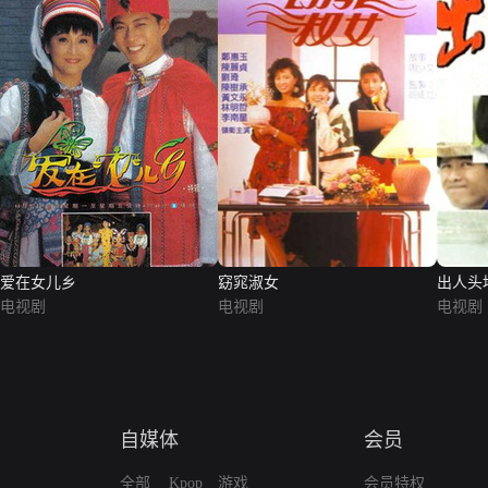
爱在女儿乡
窈窕淑女
出人头
电视剧
电视剧
电视剧
自媒体
会员
全部
Kpop
游戏
会员特权