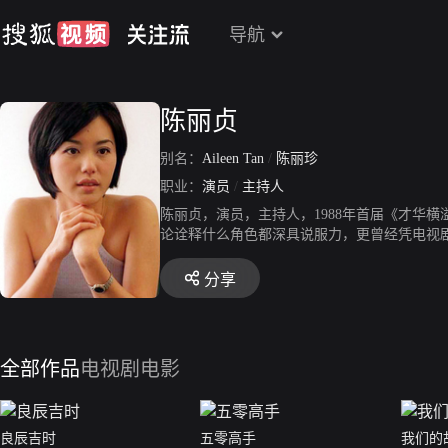
导航
陈丽贞
别名：
Aileen Tan
/
陈丽珍
职业：
演员
/
主持人
陈丽贞，演员，主持人，1988年首届《才华
论诠释什么角色都深具说服力，更曾经凭电视剧
戏剧张力的角色，她在电视剧《情网》中的演
起》、《窈窕淑女》、《家事》等作品。
分享
全部作品
电视剧
电影
良辰吉时
五零高手
我们的