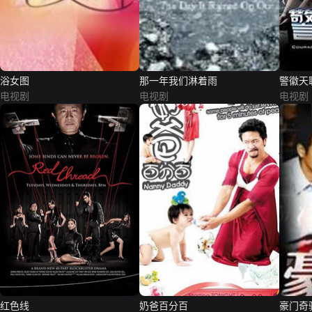
浴女图
那一年我们淋着雨
警徽天
电视剧
电视剧
电视剧
红色线
奶爸百分百
豪门奇