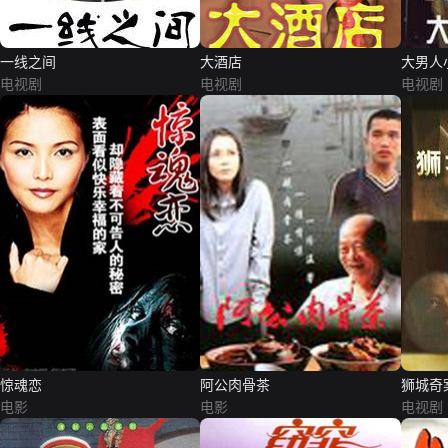
一线之间
大酒店
大男人
电视剧
电视剧
电视剧
惊魂恋
阿公肉骨茶
狮城奇
电影
电影
电视剧