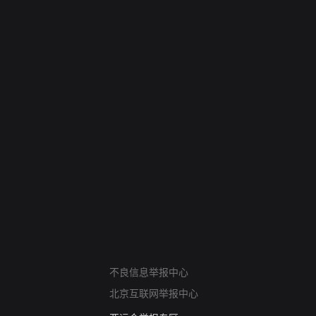
网络暴力有害信息举报
不良信息举报中心
12318 文化市场举报
北京互联网举报中心
算法推荐专项举报