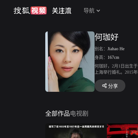
导航
何珈好
别名：
Jiahao He
身高：
167cm
何珈好，2月1日出生
上海举行婚礼。2015
分享
全部作品
电视剧