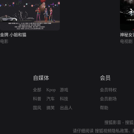
金牌.小姐和猫
神秘女
电影
电视剧
自媒体
会员
全部
Kpop
游戏
会员特权
科普
汽车
科技
会员剧场
国风
搞笑
出品人
帮助
搜狐影音
-
搜狐
请仔细阅读
搜狐视频隐私政策
、