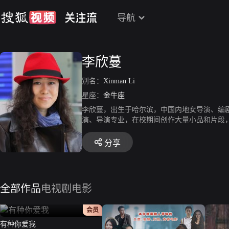
导航
李欣蔓
别名：
Xinman Li
星座：
金牛座
李欣蔓，出生于哈尔滨，中国内地女导演、编剧。
演、导演专业，在校期间创作大量小品和片段，
本《流血的太阳》、《雨果的假期》、《红蜻蜓》
导演处女作《亲·爱》入围第八届大阪亚洲电影
分享
全部作品
电视剧
电影
正片
会员
有种你爱我