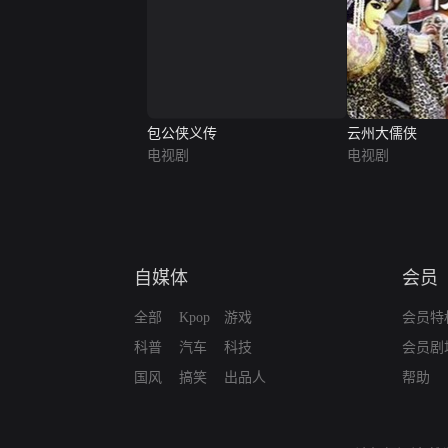
包公侠义传
云州大儒侠
电视剧
电视剧
自媒体
会员
全部
Kpop
游戏
会员特
科普
汽车
科技
会员剧
国风
搞笑
出品人
帮助