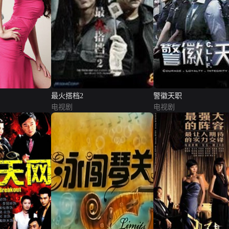
最火搭档2
警徽天职
电视剧
电视剧