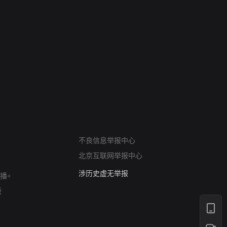
网络暴力有害信息举报
12318 文化市场举报
不良信息举报中心
算法推荐专项举报
北京互联网举报中心
亚运会举报专区
涉历史虚无举报
播+
网络谣言信息专项
版
涉政举报入口
涉未成年人举报
清朗自媒体乱象举报