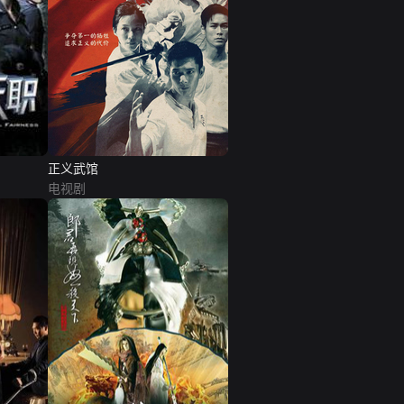
正义武馆
电视剧