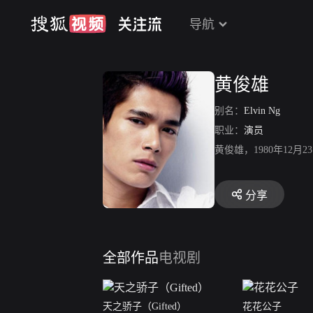
导航
黄俊雄
别名：
Elvin Ng
职业：
演员
黄俊雄，1980年12
分享
全部作品
电视剧
天之骄子（Gifted）
花花公子