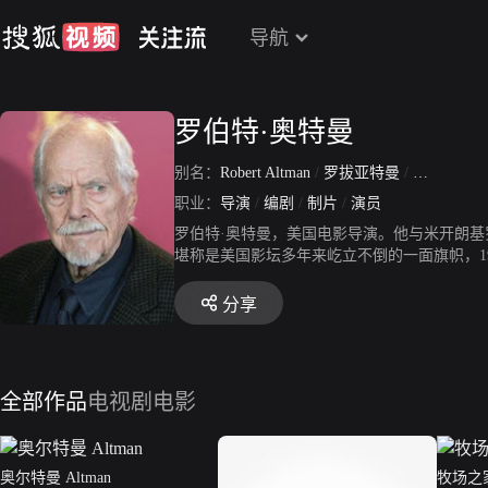
导航
罗伯特·奥特曼
别名：
Robert Altman
/
罗拔亚特曼
/
劳勃阿特
职业：
导演
/
编剧
/
制片
/
演员
罗伯特·奥特曼，美国电影导演。他与米开朗基
堪称是美国影坛多年来屹立不倒的一面旗帜，1
创作事业的高峰。2001年的《高斯福德庄园
是他的遗作。
分享
全部作品
电视剧
电影
奥尔特曼 Altman
牧场之