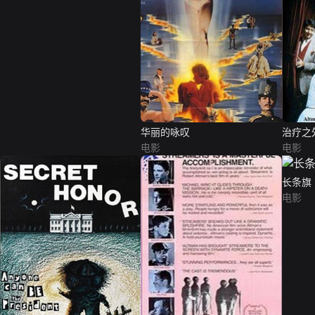
华丽的咏叹
治疗之
电影
电影
长条旗
电影