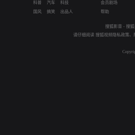
科普
汽车
科技
会员剧场
国风
搞笑
出品人
帮助
搜狐影音
-
搜狐
请仔细阅读
搜狐视频隐私政策
、
Copyri