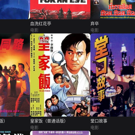
血洗红花亭
弃卒
电影
电影
版）
皇家饭（普通话版）
堂口故事
电影
电影