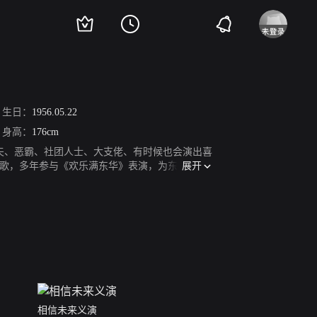
生日：
1956.05.22
身高：
176cm
武夫、恶霸、社团人士、大支佬、有时候也会演出喜
展开
歌，多年参与《欢乐满东华》表演，为东华医院
作品有《龙的传人》、《我要富贵》、《月黑风
相信未来义演