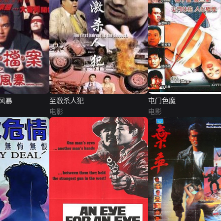
风暴
至激杀人犯
屯门色魔
电影
电影