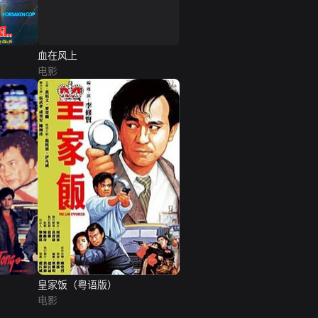
血在风上
电影
皇家饭（粤语版）
电影