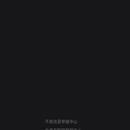
网络暴力有害信息举报
12318 文化市场举报
不良信息举报中心
算法推荐专项举报