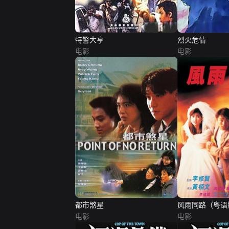
特警大亨
烈火危情
电影
电影
都市煞星
风雨同路（粤语
电影
电影