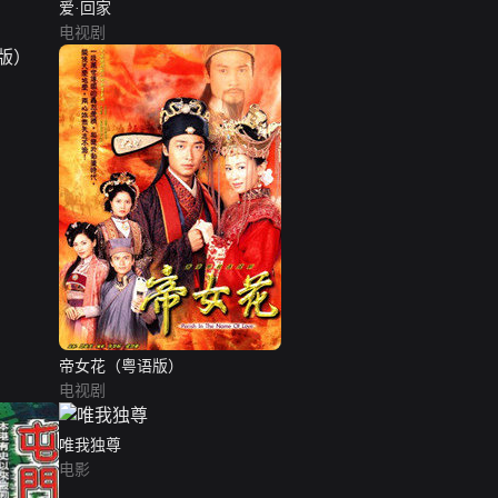
爱·回家
电视剧
帝女花（粤语版）
电视剧
唯我独尊
电影