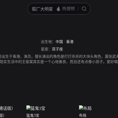
出生地：
中国
/
香港
星座：
双子座
月22日出生于香港，演员，擅长演出的角色是打打杀杀的大块头角色、嚣张
现实生活中的王俊棠其实是一个心地善良、而且还有点像小孩子。爱好唱
台艺员卡拉之星大唱游的常客，也在无线电视服务了10余年之久。其他
版）
猛鬼3宝
布局