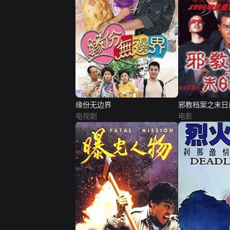
缘份无边界
邪教档案之末日
电视剧
电影