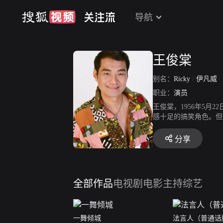
导航
王俊棠
别名：
Ricky
/
伊凡威
职业：
演员
王俊棠，1956年5
感十足的搞笑角色。但
筹善款，是慈善演唱全
高》等。
分享
全部作品
电视剧
电影
主持综艺
一舞倾城
法言人（普通话