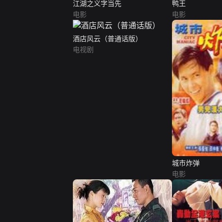
江湖之义字当先
鸭王
电影
电影
酒店风云（普通话版）
电视剧
城市炸弹
电影