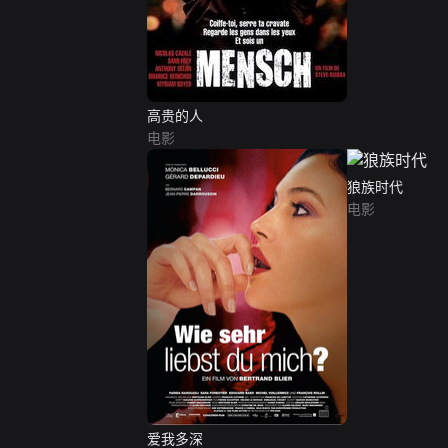
高贵的人
电影
狼族时代
电影
爱我多深