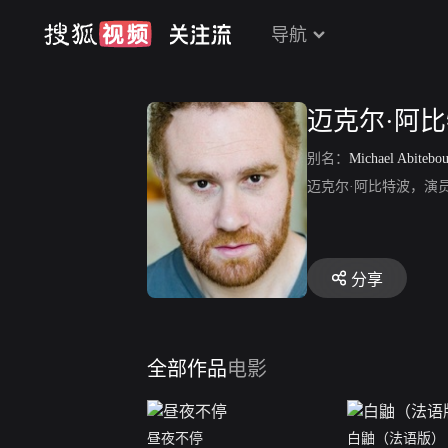
导航
迈克尔·阿
别名：
Michael Abitebou
迈克尔·阿比特波，演
分享
全部作品
电影
昼夜不停
白鼬（法语版）