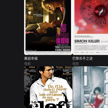
邂逅幸福
巴黎杀手之谜
电影
电影