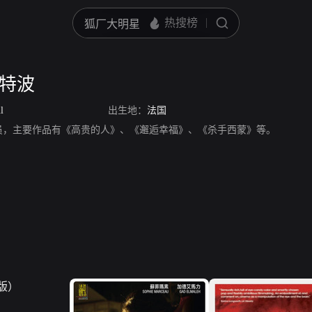
比特波
l
出生地：
法国
员，主要作品有《高贵的人》、《邂逅幸福》、《杀手西蒙》等。