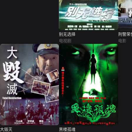
别无选择
刑警荣
电视剧
电影
大毁灭
黑楼孤魂