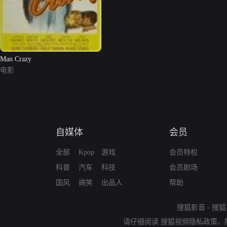
Man Crazy
电影
自媒体
会员
全部
Kpop
游戏
会员特权
科普
汽车
科技
会员剧场
国风
搞笑
出品人
帮助
搜狐影音
-
搜狐
请仔细阅读
搜狐视频隐私政策
、