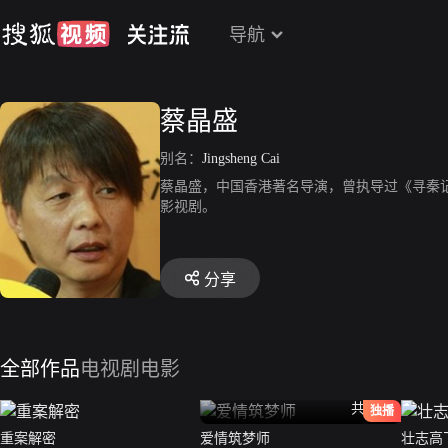
导航
蔡晶盛
别名：
Jingsheng Cai
蔡晶盛，中国香港著名导演，曾执导过《寻秦
影视剧。
分享
全部作品
电视剧
电影
共36全
独播
重案解密
爱情筑梦师
壮志高