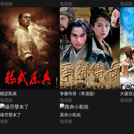
电视剧
电视剧
电视剧
精武陈真
争霸传奇（粤语版）
大唐双
电视剧
电视剧
电视剧
缘尽孽未了
真命小和尚
电影
电视剧