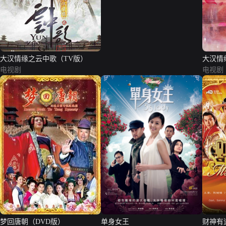
大汉情缘之云中歌（TV版）
大汉情
电视剧
电视剧
梦回唐朝（DVD版）
单身女王
财神有