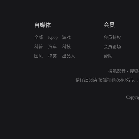
自媒体
会员
全部
Kpop
游戏
会员特权
科普
汽车
科技
会员剧场
国风
搞笑
出品人
帮助
搜狐影音
-
搜狐
请仔细阅读
搜狐视频隐私政策
、
Copyri