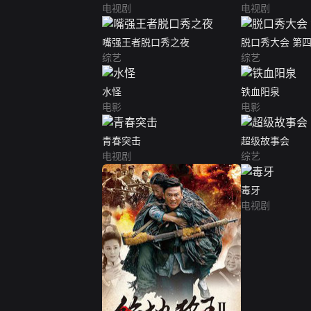
电视剧
电视剧
嘴强王者脱口秀之夜
脱口秀大会 第
综艺
综艺
水怪
铁血阳泉
电影
电影
青春突击
超级故事会
电视剧
综艺
毒牙
电视剧