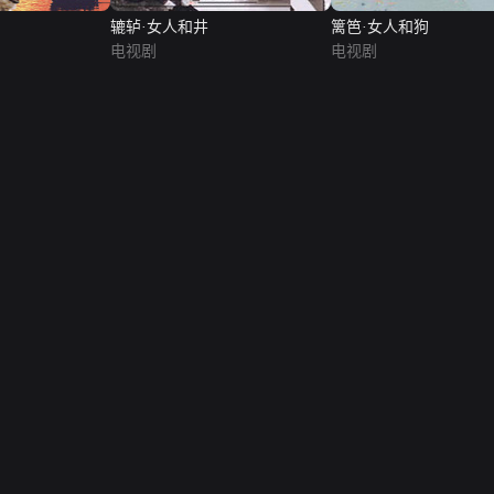
辘轳·女人和井
篱笆·女人和狗
电视剧
电视剧