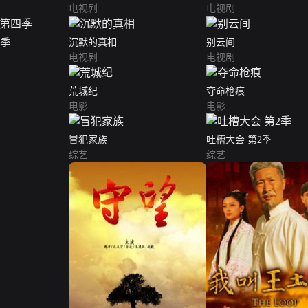
电视剧
电视剧
四季
沉默的真相
别云间
电视剧
电视剧
荒城纪
夺命枪痕
电影
电影
冒犯家族
吐槽大会 第2季
综艺
综艺