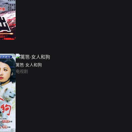
篱笆·女人和狗
电视剧