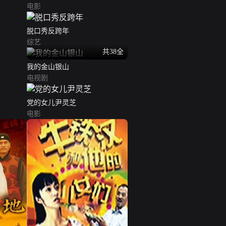
电影
脱口秀反跨年
综艺
共38全
我的金山银山
电视剧
党的女儿尹灵芝
电影