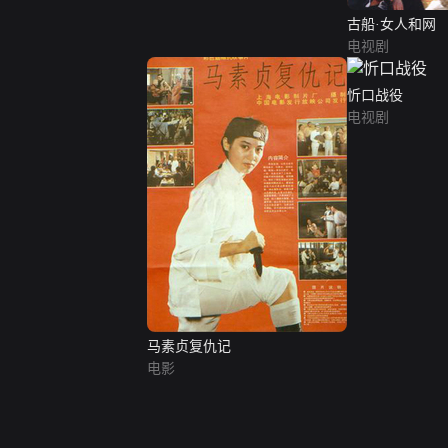
古船·女人和网
电视剧
忻口战役
电视剧
马素贞复仇记
电影