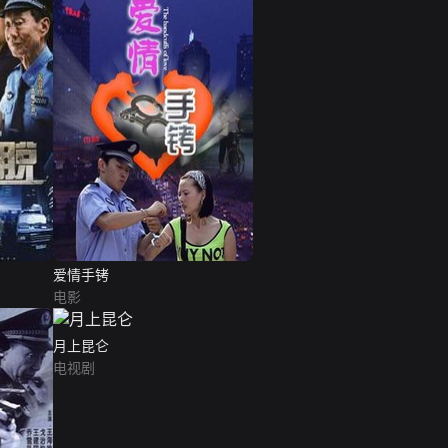
爱情手铐
电影
月上昆仑
电视剧