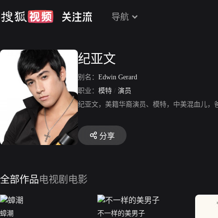
导航
纪亚文
别名：
Edwin Gerard
职业：
模特
/
演员
纪亚文，美籍华裔演员、模特，中美混血儿，
分享
全部作品
电视剧
电影
蟑潮
不一样的美男子