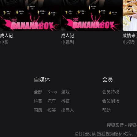
成人记
成人记
爱情来
电影
电视剧
电视剧
自媒体
会员
全部
Kpop
游戏
会员特权
科普
汽车
科技
会员剧场
国风
搞笑
出品人
帮助
搜狐影音
-
搜狐
请仔细阅读
搜狐视频隐私政策
、