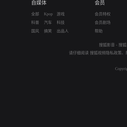
自媒体
会员
全部
Kpop
游戏
会员特权
科普
汽车
科技
会员剧场
国风
搞笑
出品人
帮助
搜狐影音
-
搜狐
请仔细阅读
搜狐视频隐私政策
、
Copyri