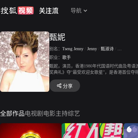
导航
甄妮
别名：
Tseng Jenny
/
Jenny
/
甄淑诗
/
甄苡婷
职业：
歌手
甄妮，演员，香港1980年代国语时代曲及粤语
奖典礼》夺“最受欢迎女歌星”，是香港首位
分享
全部作品
电视剧
电影
主持综艺