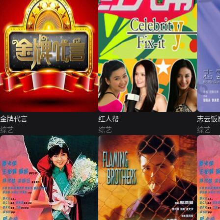
金牌代言
红人帮
志云饭
综艺
综艺
综艺