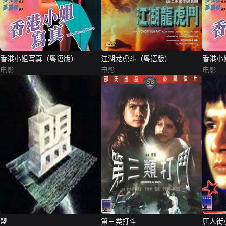
香港小姐写真（粤语版）
江湖龙虎斗（粤语版）
香港小
电影
电影
电影
盟
第三类打斗
唐人街