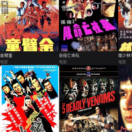
金臂童
杂技亡命队
南少林
电影
电影
电影