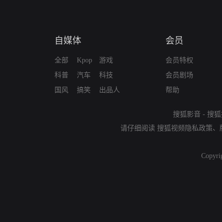
自媒体
会员
全部
Kpop
游戏
会员特权
科普
汽车
科技
会员剧场
国风
搞笑
出品人
帮助
搜狐影音
-
搜狐
请仔细阅读
搜狐视频隐私政策
、
Copyri