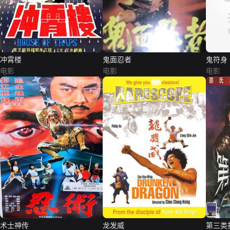
冲霄楼
鬼面忍者
鬼符身
电影
电影
电影
术士神传
龙发威
第三类