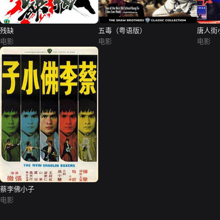
残缺
五毒（粤语版）
唐人街
电影
电影
电影
蔡李佛小子
电影