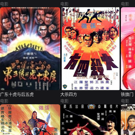
电影
电影
电影
广东十虎与后五虎
大杀四方
铁旗门
电影
电影
电影