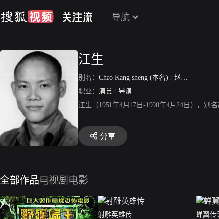
导航
江生
别名：
Chao Kang-sheng (本名)
/
赵冈生
/
邵康
职业：
演员
/
导演
江生（1951年4月17日-1990年4月24
分享
全部作品
电视剧
电影
射雕英雄传
蝉翼传