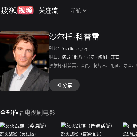
导航
沙尔托·科普雷
别名：
Sharlto Copley
职业：
演员
/
制片
/
导演
/
编剧
/
其它
沙尔托·科普雷，演员、制片人、配音、导演
分享
全部作品
电视剧
电影
怒火战猴（英语版）
怒火战猴（普通话版）
荒野狂