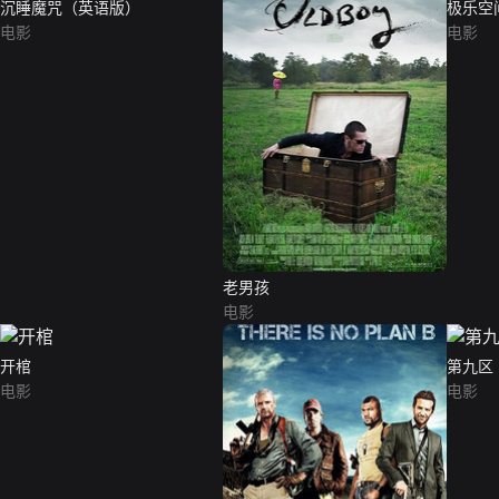
沉睡魔咒（英语版）
极乐空
电影
电影
老男孩
电影
开棺
第九区
电影
电影