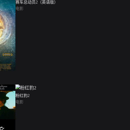
赛车总动员2（英语版）
电影
粉红豹2
电影