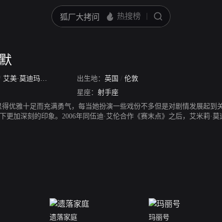
迪默
/
艾美·莫迪玛
/
Emily Kathleen Mortimer
出生地：
英国
/
伦敦
星座：
射手座
显得优雅十足而充满勇气，每当她扮演一些戏份不多但是对剧情发展起到
下更加深刻的印象。2006年同伍迪·艾伦合作《赛末点》之后，艾米莉·
有声有色。
遗落家庭
玛丽号