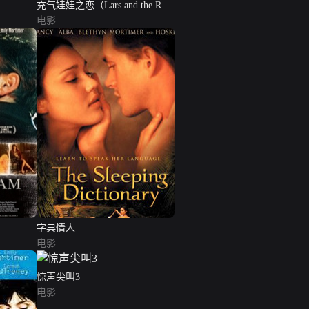
充气娃娃之恋（Lars and the Real
Girl）
电影
字典情人
电影
惊声尖叫3
电影