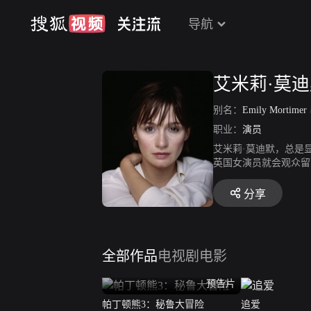
导航
艾米莉·莫
别名：
Emily Mortimer
职业：
演员
艾米莉·莫迪默，总是
英国女演员就会观众留
戏剧舞台的事业也颇为
分享
全部作品
电视剧
电影
预告片
帕丁顿熊3：秘鲁大冒险
追爱