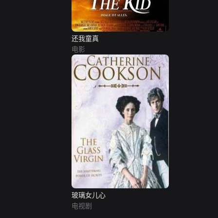
还我童真
电影
玻璃女儿心
电视剧