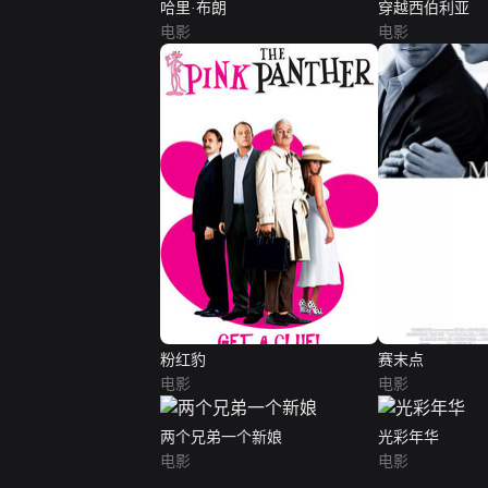
哈里·布朗
穿越西伯利亚
电影
电影
粉红豹
赛末点
电影
电影
两个兄弟一个新娘
光彩年华
电影
电影