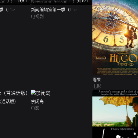
共9全
共10全
（The
新闻编辑室第一季（The
n 2 ）
Newsroom Season 1 ）
电视剧
雨果
电影
普通话版）
禁闭岛
电影