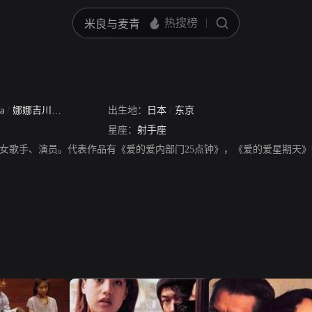
wa
/
娜娜吉川日
/
吉川雏乃
出生地：
/
高田爱
日本
/
东京
星座：
射手座
女歌手、演员。代表作品有《爱的爱内部门25点钟》，《爱的爱星期天》