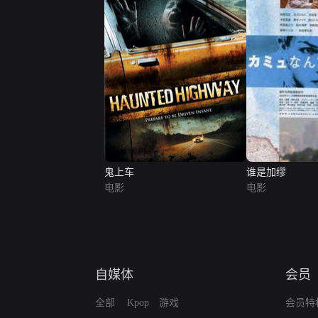
鬼上车
谁是加缪
电影
电影
自媒体
会员
全部
Kpop
游戏
会员特