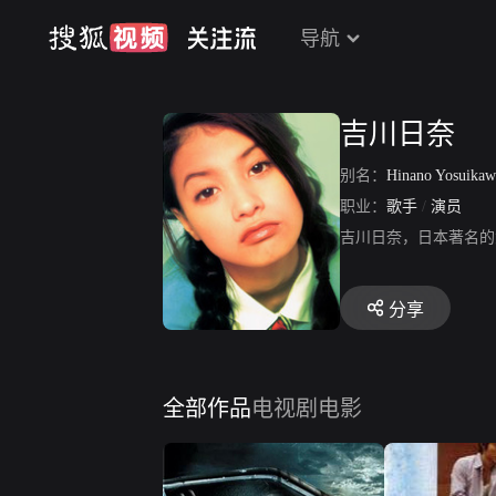
导航
吉川日奈
别名：
Hinano Yosuika
职业：
歌手
/
演员
吉川日奈，日本著名的
分享
全部作品
电视剧
电影