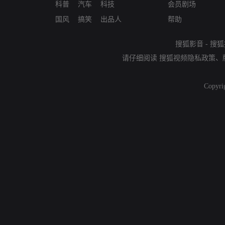
科普
汽车
科技
会员剧场
国风
搞笑
出品人
帮助
搜狐影音
-
搜狐
请仔细阅读
搜狐视频隐私政策
、
Copyri