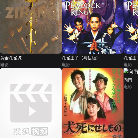
黄金孔雀城
孔雀王子（粤语版）
孔雀王
电影
电影
电影
向南
电影