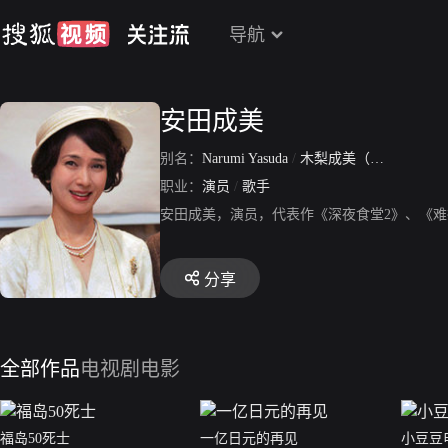
导航
安田成美
别名：
Narumi Yasuda
/
木梨成美（本名）
职业：
演员
/
歌手
安田成美，演员，代表作《深夜食堂2》、《
分享
全部作品
电视剧
电影
福岛50死士
一亿日元的再见
小豆豆