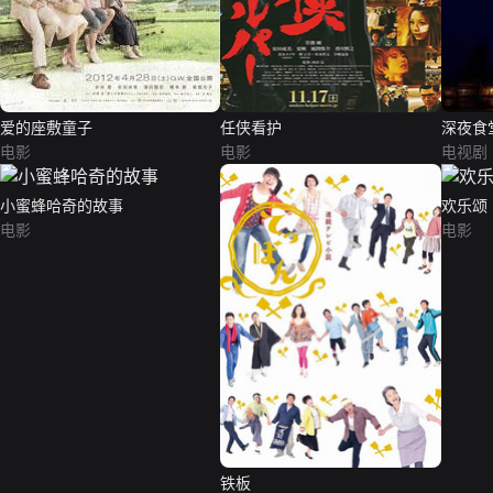
爱的座敷童子
任侠看护
深夜食
电影
电影
电视剧
小蜜蜂哈奇的故事
欢乐颂
电影
电影
铁板