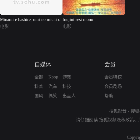
Minami e hashire, umi no michi o!
Inujini sesi mono
电影
电影
自媒体
会员
全部
Kpop
游戏
会员特权
科普
汽车
科技
会员剧场
国风
搞笑
出品人
帮助
搜狐影音
-
搜狐
请仔细阅读
搜狐视频隐私政策
、
Copyri