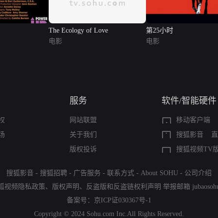
The Ecology of Love
第25小时
电影
电影
服务
软件/智能硬件
权
网站联盟
移动客户端
场
关于我们
搜狐影音
直
版权投诉
搜狐视频TV
搜狐影音
-
搜狐招聘
-
广告服务
-
联系方式
-
About SOHU
-
公司介绍
狐视频隐私政策
、
版权声明
、
反盗版和反盗链权利声明
举报邮箱
jubaoso
备案号：
京ICP证030367号-1
Copyright © 2024 Sohu.com Inc.All Rights Reserved.