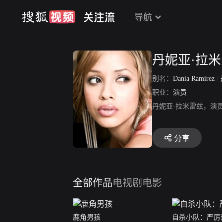
导航
丹妮亚·拉
别名：
Dania Ramirez
/
职业：
演员
丹妮亚·拉米雷兹，演
分享
全部作品
电视剧
电影
鹿角男孩
自杀小队：严厉