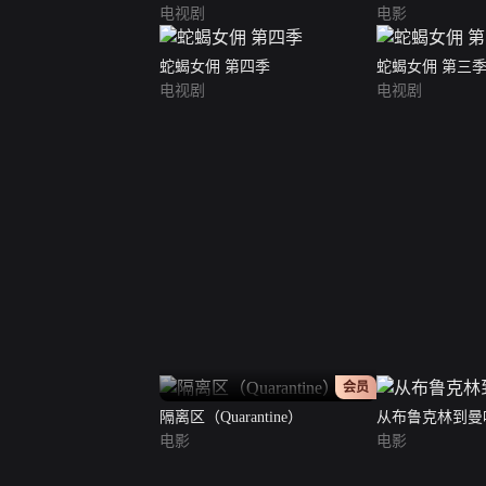
电视剧
电影
蛇蝎女佣 第四季
蛇蝎女佣 第三
电视剧
电视剧
正片
会员
隔离区（Quarantine）
从布鲁克林到曼
电影
电影