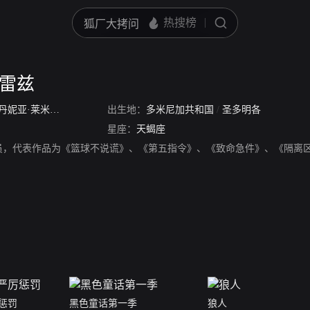
米雷兹
丹妮亚·莱米里兹
/
Dania
出生地：
多米尼加共和国
/
圣多明各
星座：
天蝎座
员，代表作品为《篮球不说谎》、《第五指令》、《致命急件》、《隔离
惩罚
黑色童话第一季
狼人