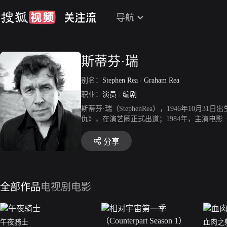
导航
斯蒂芬·瑞
别名：
Stephen Rea
/
Graham Rea
职业：
演员
/
编剧
斯蒂芬·瑞（StephenRea），1946年1
仇》，在演艺圈正式出道；1984年，主演电影
影《迈克尔·柯林斯》；1999年，与拉尔夫·费
年，与凯特·贝金赛尔等人出演电影《黑夜传说
分享
全部作品
电视剧
电影
午夜骑士
血肉之