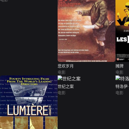
悲欢岁月
摊牌
电影
电影
世纪之案
特洛伊
电影
电影