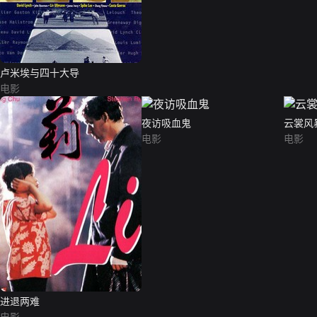
卢米埃与四十大导
电影
夜访吸血鬼
云裳风
电影
电影
进退两难