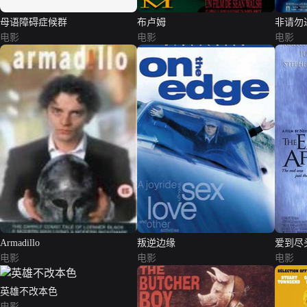
母语障碍症候群
布卢姆
非请勿
电影
电影
电影
Armadillo
叛逆边缘
爱到尽
电影
电影
电影
英雄不改本色
电影