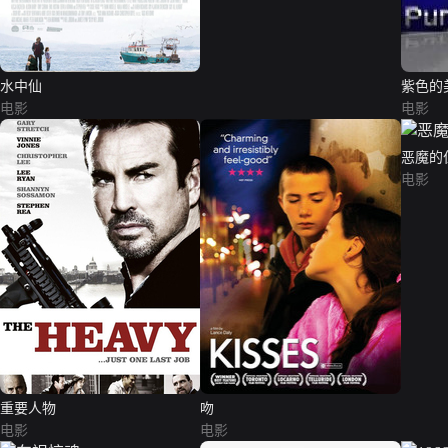
水中仙
紫色的
电影
电影
恶魔的
电影
重要人物
吻
电影
电影