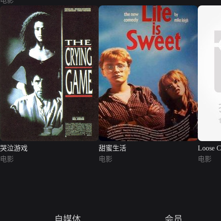
电影
哭泣游戏
甜蜜生活
Loose C
电影
电影
电影
自媒体
会员