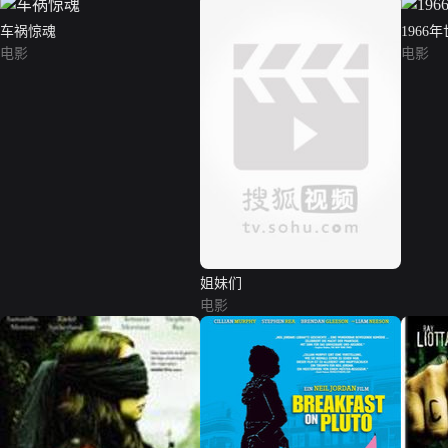
车祸惊魂
1966
电影
电影
姐妹们
电影