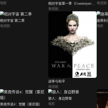
电影
电视剧
相对宇宙第一季（Counterpart
Season 1）
电视剧
相对宇宙 第二季
施蒂利
电视剧
电影
战争与和平
电视剧
狼人：身边野兽
电影
黑夜传说4：觉醒（索尼版）