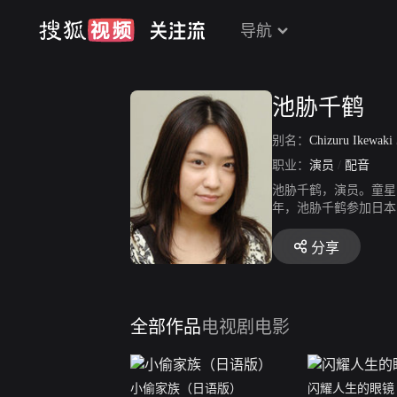
导航
池胁千鹤
别名：
Chizuru Ikewaki
职业：
演员
/
配音
池胁千鹤，演员。童星
年，池胁千鹤参加日本
“三井房屋rehous
们》中挑战与妻夫木聪
分享
全部作品
电视剧
电影
小偷家族（日语版）
闪耀人生的眼镜