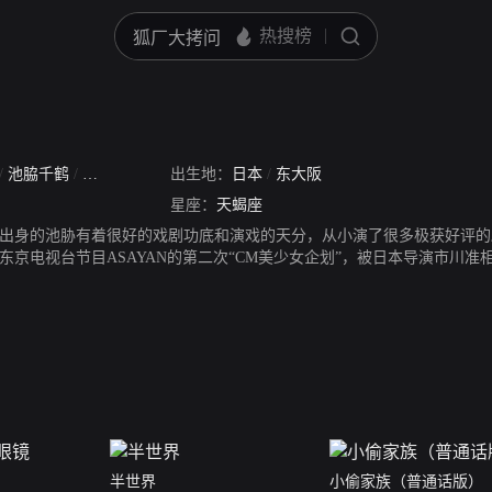
/
池脇千鹤
/
池协千鹤
/
Chi Chan
出生地：
日本
/
东大阪
星座：
天蝎座
出身的池胁有着很好的戏剧功底和演戏的天分，从小演了很多极获好评的剧
东京电视台节目ASAYAN的第二次“CM美少女企划”，被日本导演市川准
e”广告美少女并正式出道。1999年在市川准导演电影《大阪物语》中的表演博得
的床戏，成为话题。获第18回高崎电影节最佳女主角。
半世界
小偷家族（普通话版）