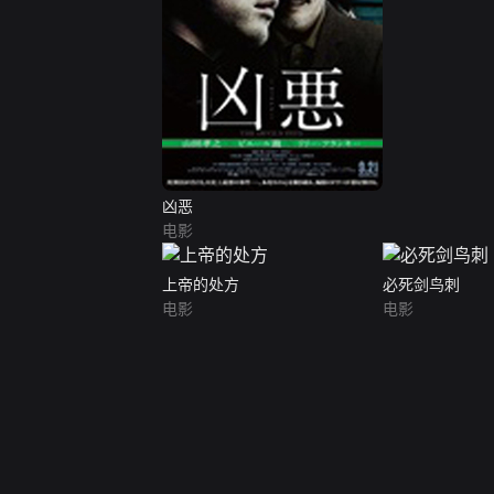
凶恶
电影
上帝的处方
必死剑鸟刺
电影
电影