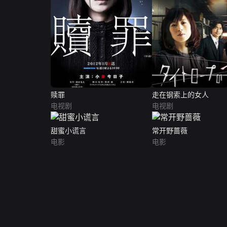
赎罪
走在钢索上的女人
电视剧
电视剧
甜蜜小谎言
常开野蔷薇
电影
电影