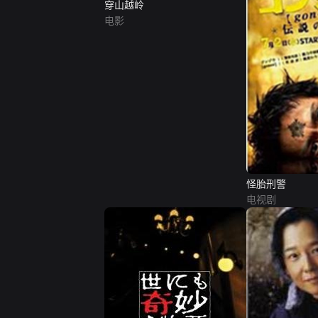
穿山越岭
电影
怪胎刑警
电视剧