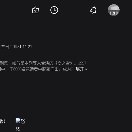
生日：
1981.11.21
集，如与堂本刚等人合演的《夏之雪》。1997
展开
相中，于8000名竞选者中脱颖而出，成为第八代
好评，获多项新人奖。2004年在电影《Jose与虎鱼
怒