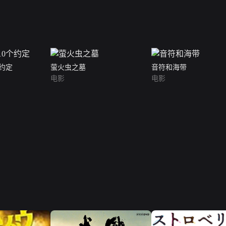
个约定
萤火虫之墓
音符和海带
电影
电影