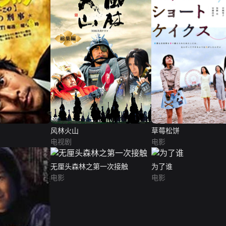
风林火山
草莓松饼
电视剧
电影
无厘头森林之第一次接触
为了谁
电影
电影