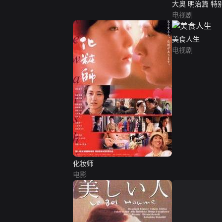
大奥 明治篇 
们
电视剧
美食人生
电视剧
化妆师
电影