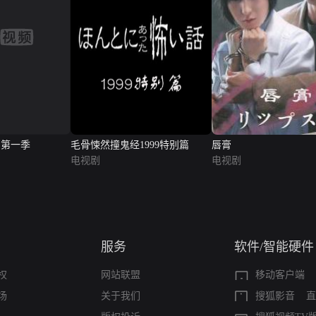
 第一季
毛骨悚然撞鬼经1999特别篇
唇膏
电视剧
电视剧
服务
软件/智能硬件
权
网站联盟
移动客户端
场
关于我们
搜狐影音
直