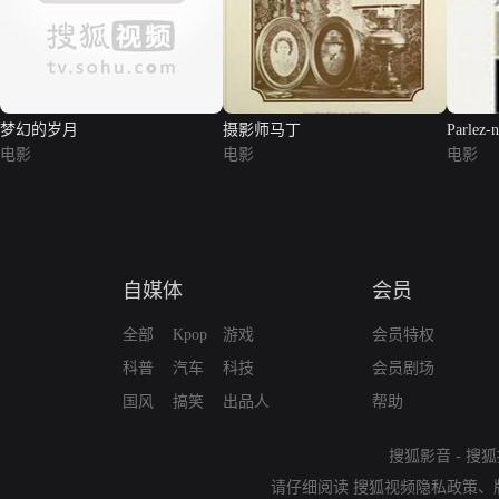
梦幻的岁月
摄影师马丁
Parlez-
电影
电影
电影
自媒体
会员
全部
Kpop
游戏
会员特权
科普
汽车
科技
会员剧场
国风
搞笑
出品人
帮助
搜狐影音
-
搜狐
请仔细阅读
搜狐视频隐私政策
、