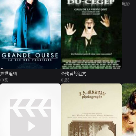
电影
异世追缉
圣殉者的诅咒
电影
电影