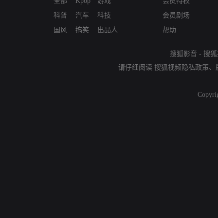
全部
Kpop
游戏
会员特权
科普
汽车
科技
会员剧场
国风
搞笑
出品人
帮助
搜狐影音
-
搜狐
请仔细阅读
搜狐视频隐私政策
、
Copyri