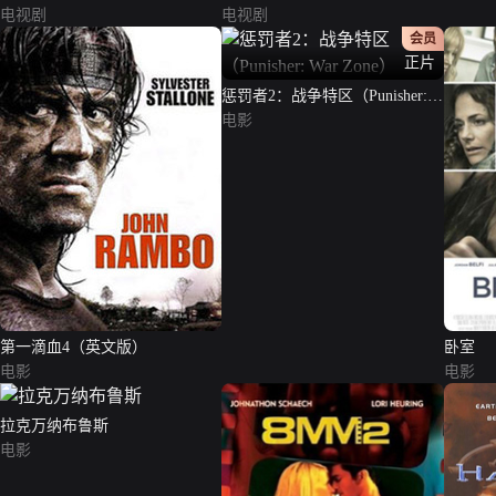
电视剧
电视剧
会员
正片
惩罚者2：战争特区（Punisher:
War Zone）
电影
第一滴血4（英文版）
卧室
电影
电影
拉克万纳布鲁斯
电影