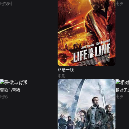
电视剧
电影
命悬一线
电影
警徽与背叛
相对无
电影
电影