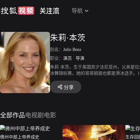
导航
朱莉·本茨
别名：
Julie Benz
职业：
演员
/
导演
朱莉·本茨，生于美国宾夕法尼亚州，父亲是位
冰舞锦标赛，她的哥哥姐姐也都是滑冰选手。
和一些不出名的电影中得到了龙套角色，199
分享
全部作品
电视剧
电影
佛州中部上帝养成史
生存回