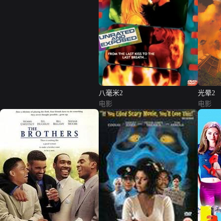
八毫米2
光晕2
电影
电影