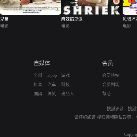
兄弟
麻辣搞鬼派
风骚坏
电影
电影
电影
自媒体
会员
全部
Kpop
游戏
会员特权
科普
汽车
科技
会员剧场
国风
搞笑
出品人
帮助
搜狐影音
-
搜狐
请仔细阅读
搜狐视频隐私政策
、
Copyri