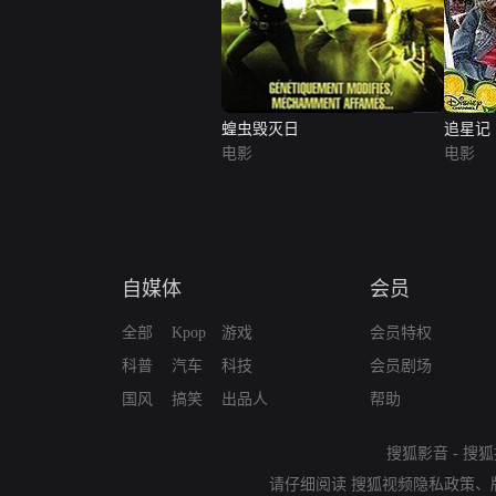
蝗虫毁灭日
追星记
电影
电影
自媒体
会员
全部
Kpop
游戏
会员特权
科普
汽车
科技
会员剧场
国风
搞笑
出品人
帮助
搜狐影音
-
搜狐
请仔细阅读
搜狐视频隐私政策
、