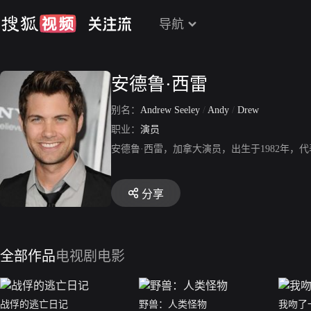
导航
安德鲁·西雷
别名：
Andrew Seeley
/
Andy
/
Drew
职业：
演员
安德鲁·西雷，加拿大演员，出生于1982年
分享
全部作品
电视剧
电影
战俘的逃亡日记
野兽：人类怪物
我吻了