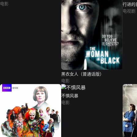
电影
行进的目的
电视剧
黑衣女人（普通话版）
电影
不惧风暴
电影