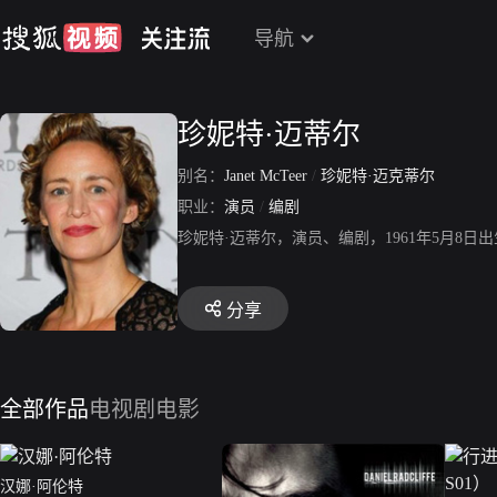
导航
珍妮特·迈蒂尔
别名：
Janet McTeer
/
珍妮特·迈克蒂尔
职业：
演员
/
编剧
珍妮特·迈蒂尔，演员、编剧，1961年5月8
分享
全部作品
电视剧
电影
汉娜·阿伦特