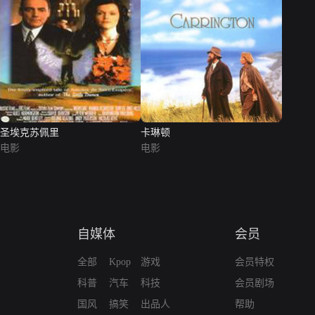
圣埃克苏佩里
卡琳顿
电影
电影
自媒体
会员
全部
Kpop
游戏
会员特权
科普
汽车
科技
会员剧场
国风
搞笑
出品人
帮助