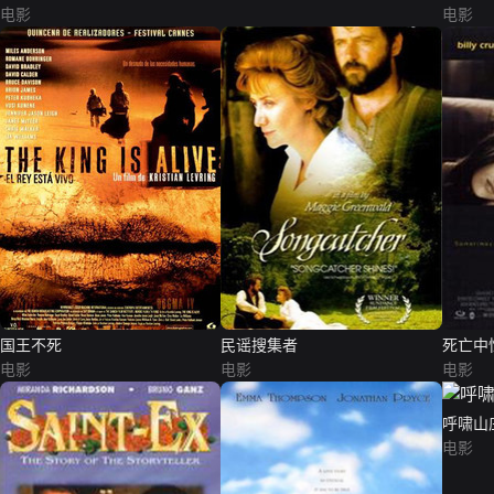
电影
电影
国王不死
民谣搜集者
死亡中
电影
电影
电影
呼啸山庄
电影