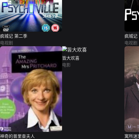
疯城记 第二季
疯城记
电视剧
电视剧
皆大欢喜
电影
神奇的普里查夫人
寓所迷