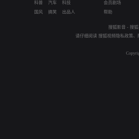
科普
汽车
科技
会员剧场
国风
搞笑
出品人
帮助
搜狐影音
-
搜狐
请仔细阅读
搜狐视频隐私政策
、
Copyri