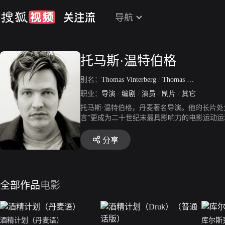
导航
托马斯·温特伯格
别名：
Thomas Vinterberg
/
Thomas Winterberg
职业：
导演
/
编剧
/
演员
/
制片
/
其它
托马斯·温特伯格，丹麦著名导演。他的长片处女
言”更成为二十世纪末最具影响力的电影运动运
奖，接着又得到欧洲电影奖年度最佳新导演，
麦创下入围7项全数得奖的光荣纪录。之后温特伯
分享
全部作品
电影
酒精计划（丹麦语）
库尔斯