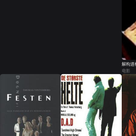
解构道
电影