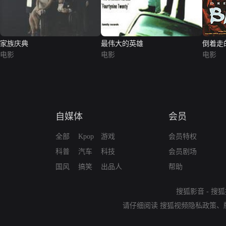
家族庆典
最伟大的英雄
倒着走
电影
电影
电影
自媒体
会员
全部
Kpop
游戏
会员特权
科普
汽车
科技
会员剧场
国风
搞笑
出品人
帮助
搜狐影音
-
搜狐
请仔细阅读
搜狐视频隐私政策
、