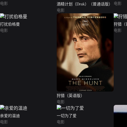
电影
电影
酒精计划（Druk）（普通话版）
电影
打扰伯格曼
狩猎（
电影
电影
狩猎（英语版）
电影
亲爱的温迪
一切为了爱
电影
电影