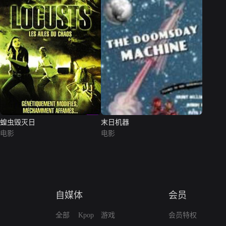
蝗虫毁灭日
末日机器
电影
电影
自媒体
会员
全部
Kpop
游戏
会员特权