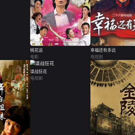
桃花运
幸福还有多远
电影
电视剧
谍战狂花
电视剧