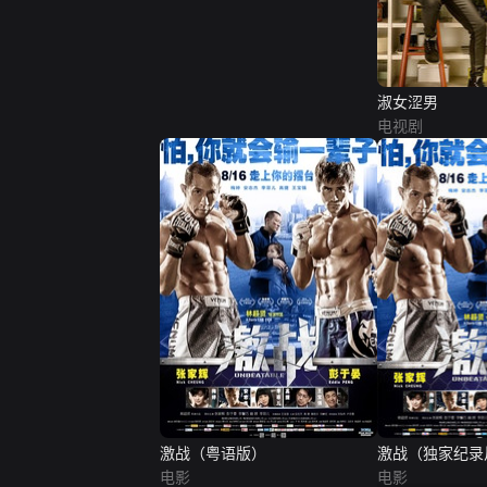
淑女涩男
电视剧
激战（粤语版）
激战（独家纪录
电影
电影