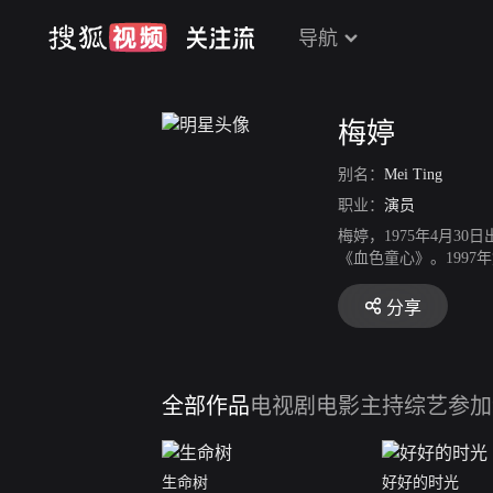
导航
梅婷
别名：
Mei Ting
职业：
演员
梅婷，1975年4月3
《血色童心》。199
奖。2001年主演反
员奖。2005年凭借爱
分享
国电视剧飞天奖优秀女
奖。2016年加盟古装
月24日在2020年中
年底再与曾剑在香港闪婚
全部作品
电视剧
电影
主持综艺
参加
生命树
好好的时光