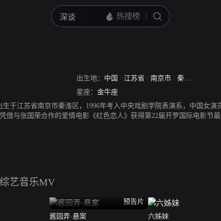
出生地：
中国
/
江苏省
/
南京市
/
秦淮区
星座：
金牛座
0日出生于江苏省南京市秦淮区，1996年考入中央戏剧学院表演系，中国女演
7年凭借与张国荣合作的爱情电影《红色恋人》获得第22届开罗国际电影节
映家庭暴力的电视剧《不要和陌生人说话》。2003年凭借家庭伦理剧《让爱
情电影《阿司匹林》提名第25届中国电影金鸡奖最佳女主角。2014年主演
演员奖，中国电视剧导演工作委员会最佳女主角。2015年凭借文艺电影《
权谋剧《琅琊榜之风起长林》。2016年4月参加亲子真人秀《妈妈是超人》。2
央广播电视总台春节联欢晚会上表演小品《父母爱情》。2020年主演现代军旅剧
。2013年9月27日在香港诞下女儿。2022年9月10日，参加《2022北
综艺
音乐MV
预告片
酱园弄·悬案
六姊妹