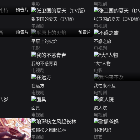
电影
电视剧
预告片
张卫国的夏天（TV版）
张卫国的夏天（DVD版
电视剧
电视剧
预告片
预告片
平原上的火焰
不惑之旅
电影
电视剧
我的不惑青春
“大”人物
电视剧
电影
在远方
我怕来不及
电视剧
电视剧
面具
疯人院
电视剧
电视剧
琅琊榜之风起长林
耐撕爸妈
电视剧
综艺