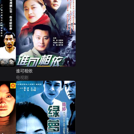
共20全
谁可相依
电视剧