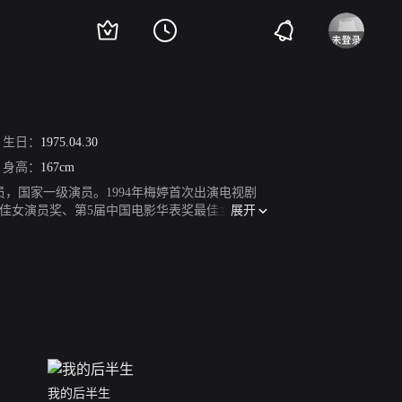
生日：
1975.04.30
身高：
167cm
员，国家一级演员。1994年梅婷首次出演电视剧
展开
最佳女演员奖、第5届中国电影华表奖最佳女演员
重来》获得第21届中国电视金鹰奖观众喜爱的女演
家庭情感剧《父母爱情》，凭借该剧获得第30届中
推拿》获得第15届华语电影传媒大奖最佳女配角
019年10月出演电视剧《不惑之旅》。2020年1
《蓝军出击》。2007年梅婷与鄢颇离婚。2012
京广播电视台中秋晚会》。
我的后半生