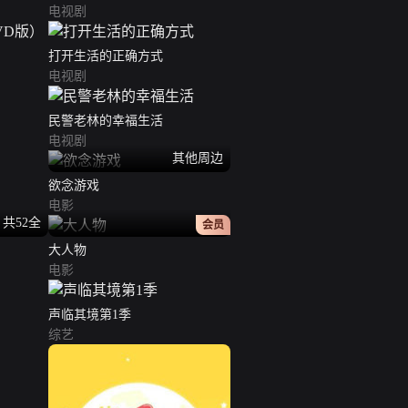
电视剧
）
打开生活的正确方式
电视剧
民警老林的幸福生活
电视剧
其他周边
欲念游戏
电影
共52全
正片
会员
大人物
电影
声临其境第1季
综艺