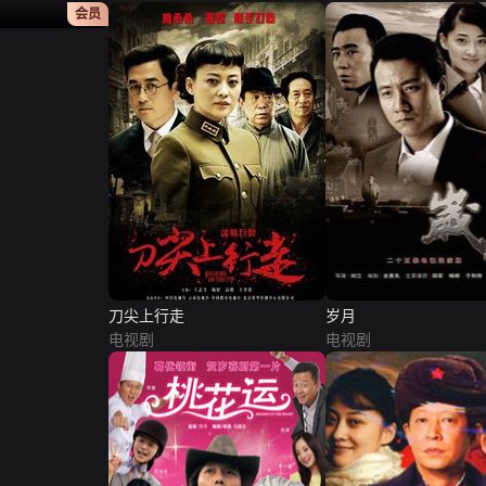
正片
会员
刀尖上行走
岁月
电视剧
电视剧