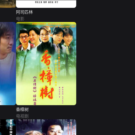
阿司匹林
电影
香樟树
电视剧