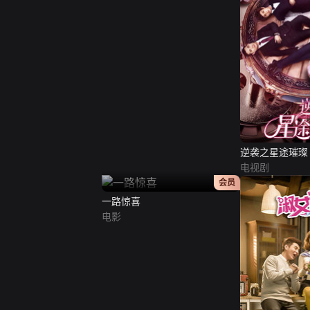
逆袭之星途璀璨
电视剧
正片
会员
一路惊喜
电影