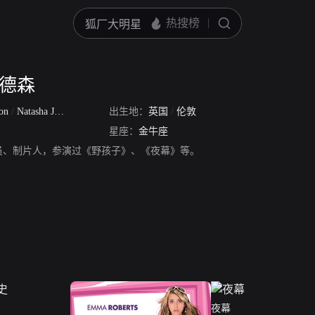
查德森
son
/
Natasha Jane Richardson
出生地：
/
Tasha
英国
/
伦敦
星座：
金牛座
员、制片人，参演过《野孩子》、《夜幕》等。
夜幕