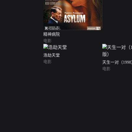
精神病院
电影
浩劫天堂
电影
天生一对（199
电影