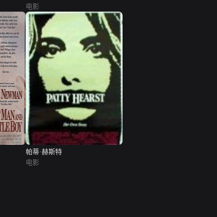
电影
帕蒂·赫斯特
电影