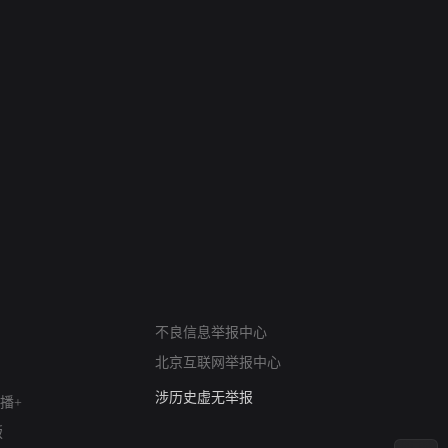
网络暴力有害信息举报
12318 文化市场举报
不良信息举报中心
算法推荐专项举报
北京互联网举报中心
亚运会举报专区
涉历史虚无举报
播+
网络谣言信息专项
版