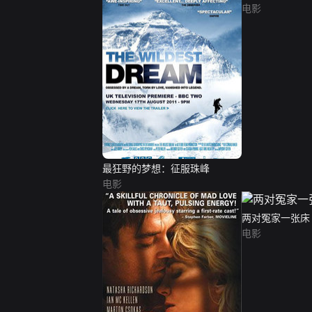
电影
最狂野的梦想：征服珠峰
电影
两对冤家一张床
电影