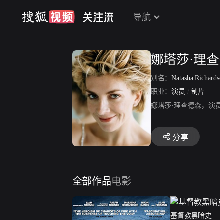
导航
娜塔莎·理
别名：
Natasha Richard
职业：
演员
/
制片
娜塔莎·理查德森，演
分享
全部作品
电影
基督教黑暗史