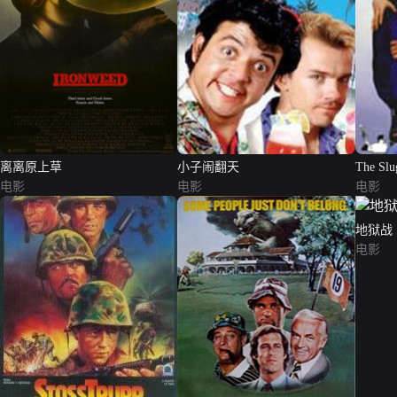
离离原上草
小子闹翻天
The Slu
电影
电影
电影
地狱战
电影