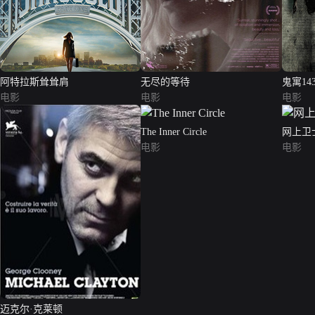
阿特拉斯耸耸肩
无尽的等待
鬼寓14
电影
电影
电影
The Inner Circle
网上卫
电影
电影
迈克尔·克莱顿