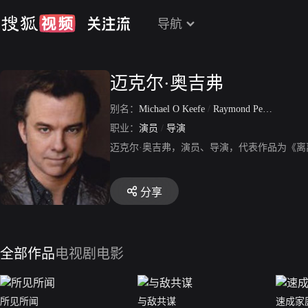
导航
迈克尔·奥吉弗
别名：
Michael O Keefe
/
Raymond Peter O Keefe Jr·
职业：
演员
/
导演
迈克尔·奥吉弗，演员、导演，代表作品为《
分享
全部作品
电视剧
电影
所见所闻
与敌共谋
速成家