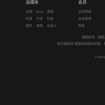
自媒体
会员
全部
Kpop
游戏
会员特权
科普
汽车
科技
会员剧场
国风
搞笑
出品人
帮助
搜狐影音
-
搜狐
请仔细阅读
搜狐视频隐私政策
、
Copyri