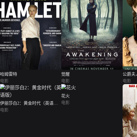
哈姆雷特
觉醒
公爵夫
电影
电影
电影
花火
电影
伊丽莎白2：黄金时代（英语
版）
电影