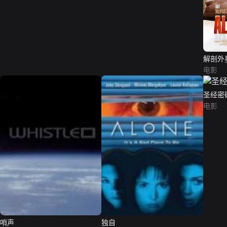
解剖外
电影
圣经密
电影
哨声
独自