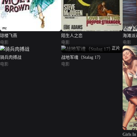
琼楼飞燕
陌生人之恋
海滩派
电影
电影
电影
正片
骑兵肉搏战
战地军魂（Stalag 17）
电影
电影
Girls In