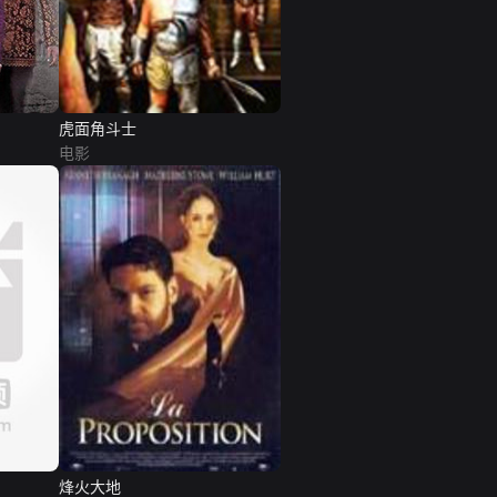
虎面角斗士
电影
烽火大地