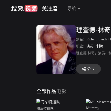
导航
理查德·林奇
别名：
Richard Lynch
/
职业：
演员
/
制片
理查德·林奇，演员、
分享
全部作品
电影
海军特遣队