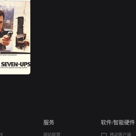
服务
软件/智能硬件
权
网站联盟
移动客户端