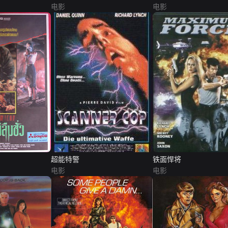
电影
电影
超能特警
铁面悍将
电影
电影