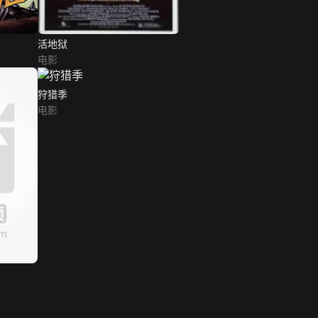
活地狱
电影
狩猎季
电影