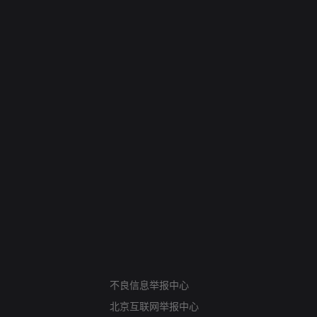
网络暴力有害信息举报
12318 文化市场举报
不良信息举报中心
算法推荐专项举报
北京互联网举报中心
亚运会举报专区