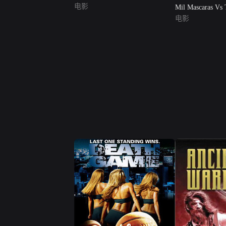
电影
Mil Mascaras Vs 
Mummy
电影