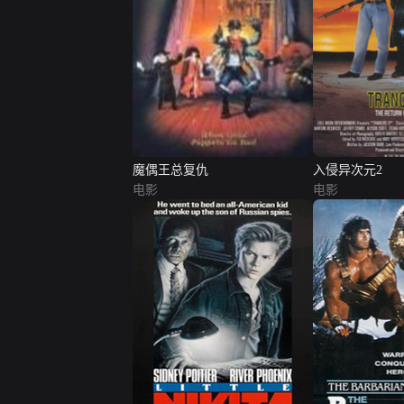
魔偶王总复仇
入侵异次元2
电影
电影