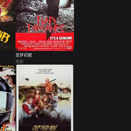
恶梦初醒
电影