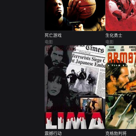
死亡游戏
生化勇士
电影
电影
震撼行动
克格勃判将