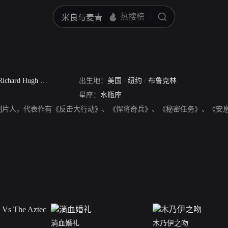
Richard Hugh Lynch
出生地：
美国
/
纽约
/
布鲁克林
星座：
水瓶座
制片人，代表作有《反击大行动》、《悍将奇兵》、《秘密任务》、《安
淌血婚礼
木乃伊之吻