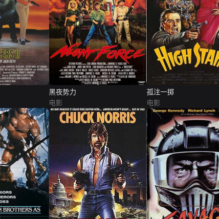
黑夜势力
孤注一掷
电影
电影