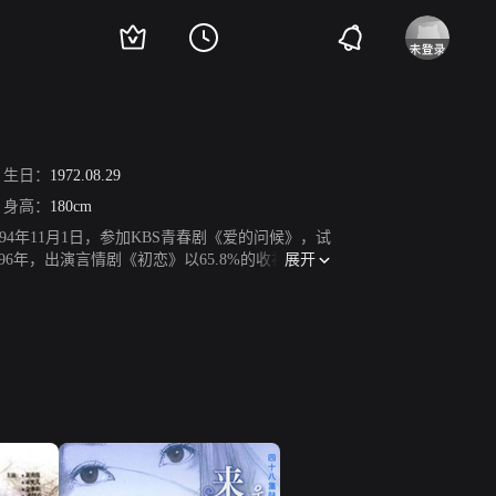
生日：
1972.08.29
身高：
180cm
994年11月1日，参加KBS青春剧《爱的问候》，试
展开
96年，出演言情剧《初恋》以65.8%的收视率刷新
&A专业人士“申东贤”一角。2002年，主演《冬
3年，主演首部电影《丑闻－朝鲜男女相悦之词》，获
纪公司，成为收购合并后的KEYEAST。2005
中一人分饰二角，同时饰演天神桓雄和广开土大王高
介绍韩国旅游书《寻找韩国之美的旅行》，并翻译为