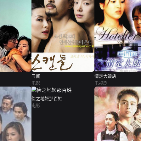
丑闻
情定大饭店
电影
电视剧
俭之地姬那百姓
电影