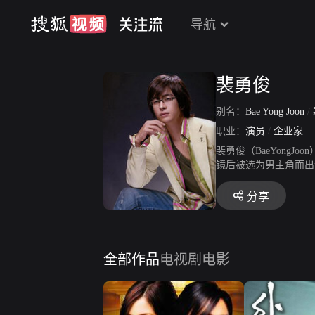
导航
裴勇俊
别名：
Bae Yong Joon
/
职业：
演员
/
企业家
裴勇俊（BaeYongJ
镜后被选为男主角而出道
韩国电视剧的收视记录。
季恋歌》获得KBS演
分享
得第24届青龙电影节最
年，主演电影《外出》
谈德，获得MBC演技
日文、中文和英文版本发
全部作品
电视剧
电影