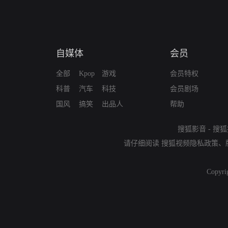
自媒体
会员
全部
Kpop
游戏
会员特权
科普
汽车
科技
会员剧场
国风
搞笑
出品人
帮助
搜狐影音
-
搜狐
请仔细阅读
搜狐视频隐私政策
、
Copyri