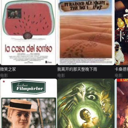
微笑之家
我离开的那天整晚下雨
卡桑德
电影
电影
电影