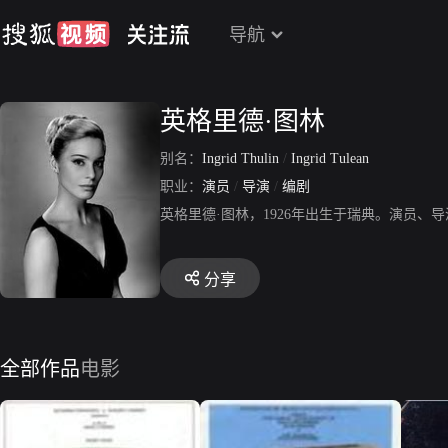
导航
英格里德·图林
别名：
Ingrid Thulin
/
Ingrid Tulean
职业：
演员
/
导演
/
编剧
英格里德·图林，1926年出生于瑞典。演员
分享
全部作品
电影