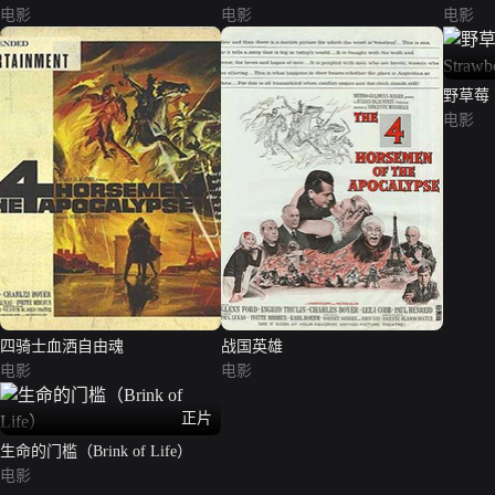
电影
电影
电影
野草莓（Wi
电影
四骑士血洒自由魂
战国英雄
电影
电影
正片
生命的门槛（Brink of Life）
电影