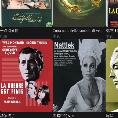
一点点爱情
Corta notte delle bambole di vetro,
纳粹狂
电影
La
电影
电影
战争终了
黑暗中的女人
沉默