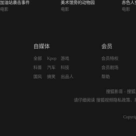
加油站袭击事件
美术馆旁的动物园
赤色人
电影
电影
电影
自媒体
会员
全部
Kpop
游戏
会员特权
科普
汽车
科技
会员剧场
国风
搞笑
出品人
帮助
搜狐影音
-
搜狐
请仔细阅读
搜狐视频隐私政策
、
Copyri