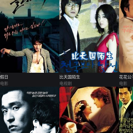
假日
比天国陌生
花花公
电影
电视剧
电影