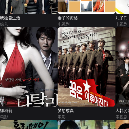
我独自生活
妻子的资格
儿子们
综艺
电视剧
电视剧
娜塔莉
梦想成真
大韩民
电影
电影
电视剧