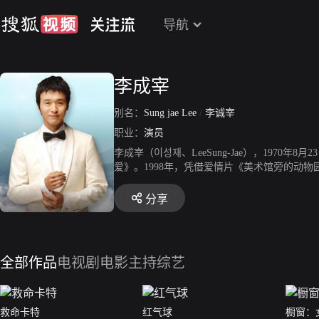
导航
李成宰
别名：
Sung jae Lee
/
李诚宰
职业：
演员
李成宰（이성재、LeeSung-Jae），197
爱》。1998年，凭借爱情片《美术馆旁的动物
999年，凭借动作犯罪片《加油站被袭事件》获
年，远赴加拿大拍摄冒险爱情片《冰雨》。200
分享
2013年，主演家庭悬疑剧《可疑的保姆》。20
全部作品
电视剧
电影
主持综艺
救命卡特
红气球
橱窗：