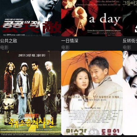
公共之敌
一日情深
反转街
电影
电影
电影