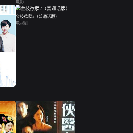
电影
金枝欲孽2（普通话版）
电视剧