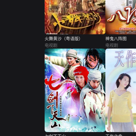
火舞黄沙（粤语版）
神鬼八阵图
电视剧
电视剧