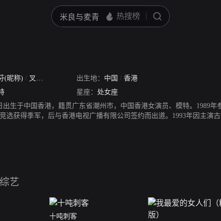
芬(昵称)
/
叉烧芬
/
凉凉
/
Siu-Fun Choi
出生地：
中国
/
Siu-fan Choi
/
香港
/
Winnie Choi
特
星座：
处女座
17日出生于中国香港，籍贯广东省潮州市，中国香港女演员、模特。1989年
竞选获得季军，后与香港电视广播有限公司签约而出道。1993年因主演古
青天》获得关注，1995年出演周星驰的经典无厘头电影《大话西游之月光
002年主演历史剧《洛神》；2004年因主演古装神话剧《水月洞天》系列
五届上海白玉兰奖最佳女主角奖；2011年因出演宫斗剧《甄嬛传》中皇后一
年与配偶张晋参与录制《为她而战》节目。同年，参加湖南卫视综艺节目《偶
13年生下两个女儿，于2019年生下一个儿子。
综艺
十吨刺客