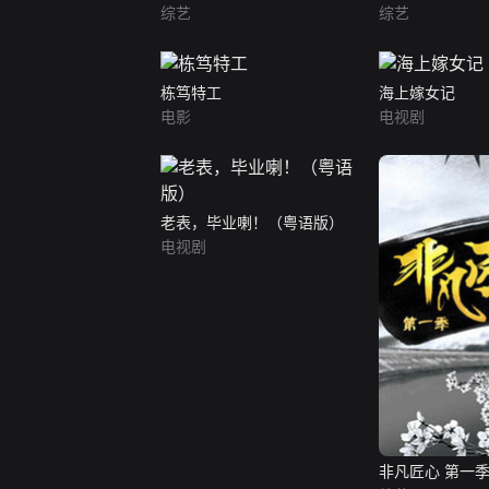
综艺
综艺
栋笃特工
海上嫁女记
电影
电视剧
老表，毕业喇！（粤语版）
电视剧
非凡匠心 第一