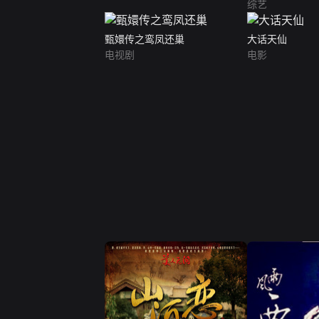
综艺
甄嬛传之鸾凤还巢
大话天仙
电视剧
电影