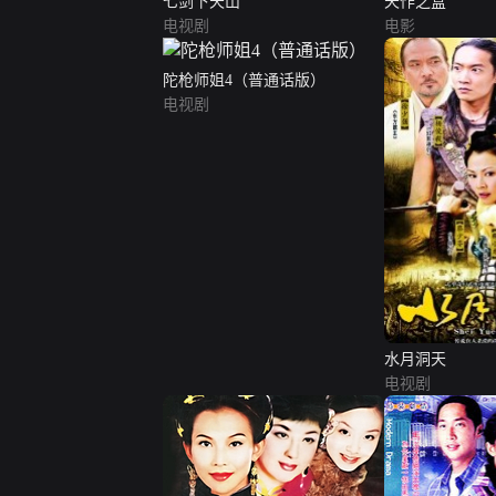
七剑下天山
天作之盒
电视剧
电影
陀枪师姐4（普通话版）
电视剧
水月洞天
电视剧