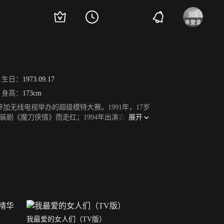
生日：
1973.09.17
身高：
173cm
参加无线电视举办的超级模特大赛。1991年，17岁
展开
装剧《魔刀侠情》而走红；1994年出演古装电影
宝盒》。1998年凭借《天地豪情》荣获万千星辉
和《神鬼八阵图》而走红中国内地；2008年凭借
角再度走红。2014年3月25日，蔡少芬获得电视
像来了》。2008年，蔡少芬与内地演员张晋结
我最爱的女人们（TV版）