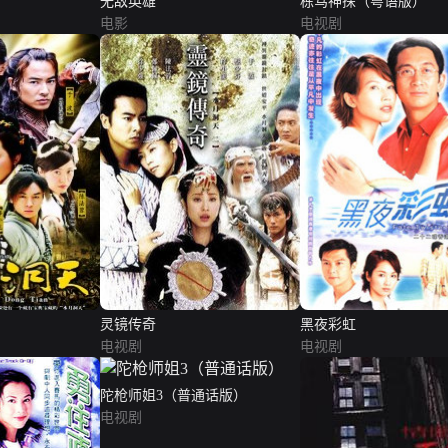
无敌英雄
栋笃神探（粤语版）
电影
电视剧
灵镜传奇
黑夜彩虹
电视剧
电视剧
陀枪师姐3（普通话版）
电视剧