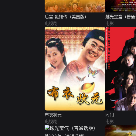
后宫·甄嬛传（美国版）
越光宝盒（普通
电视剧
电影
布衣状元
同门
电视剧
电影