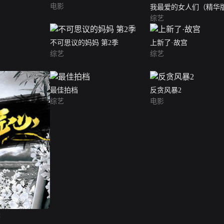
电影
我最爱的女人们（精华
综艺
不可思议的妈妈 第2季
上新了·故宫
综艺
综艺
最佳拍档
反贪风暴2
综艺
电影
季