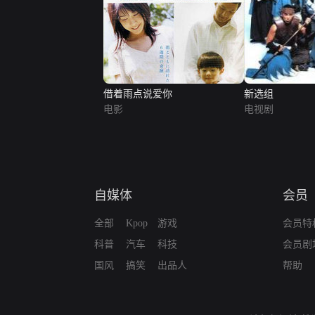
借着雨点说爱你
新选组
电影
电视剧
自媒体
会员
全部
Kpop
游戏
会员特
科普
汽车
科技
会员剧
国风
搞笑
出品人
帮助