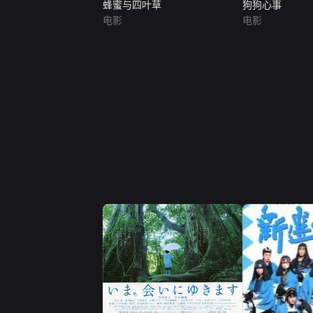
蜂蜜与四叶草
狗狗心事
电影
电影