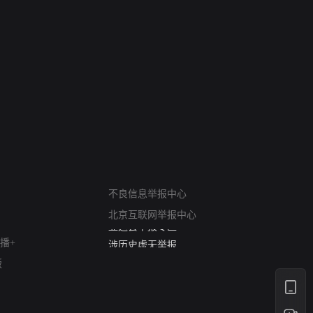
网络暴力有害信息举报
12318 文化市场举报
不良信息举报中心
算法推荐专项举报
北京互联网举报中心
亚运会举报专区
涉历史虚无举报
播+
网络谣言信息专项
版
涉政举报入口
涉未成年人举报
清朗自媒体乱象举报