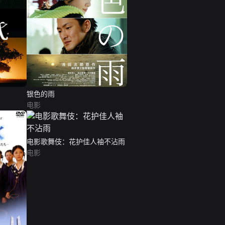
银色的雨
电影
电影歌舞伎：花护佳人袖不沾雨
电影