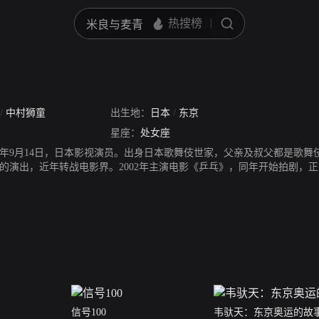
/
中村狮童
出生地：
日本
/
东京
星座：
处女座
72年9月14日，日本影视演员。出身日本歌舞伎世家，父亲及叔父都是歌
的演出，近年转战电影界。2002年主演电影《乒乓》，同年开始拍剧，
。
信号100
韦驮天：东京奥运的故