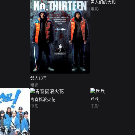
男人们的大和
电影
邻人13号
电影
青春摇滚火花
乒乓
电影
电影