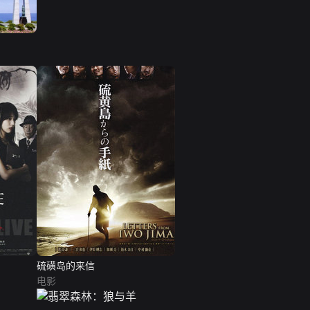
硫磺岛的来信
电影