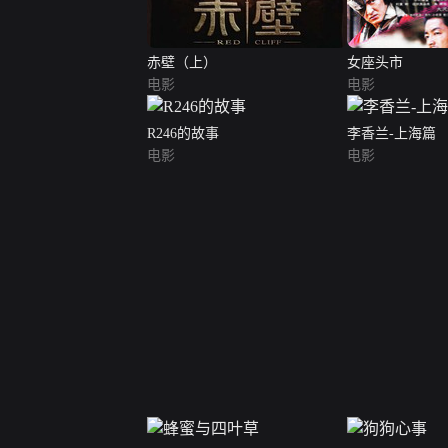
赤壁（上）
女座头市
电影
电影
R246的故事
李香兰-上海篇
电影
电影