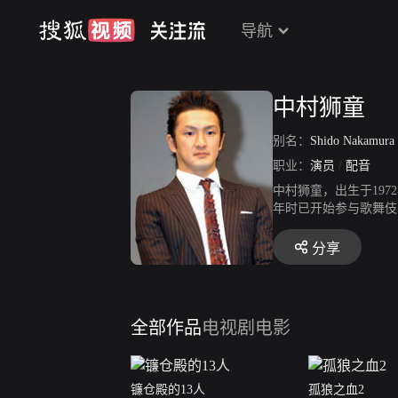
导航
中村狮童
别名：
Shido Nakamura
职业：
演员
/
配音
中村狮童，出生于19
年时已开始参与歌舞伎
《角色》和《霍元甲》
分享
全部作品
电视剧
电影
镰仓殿的13人
孤狼之血2