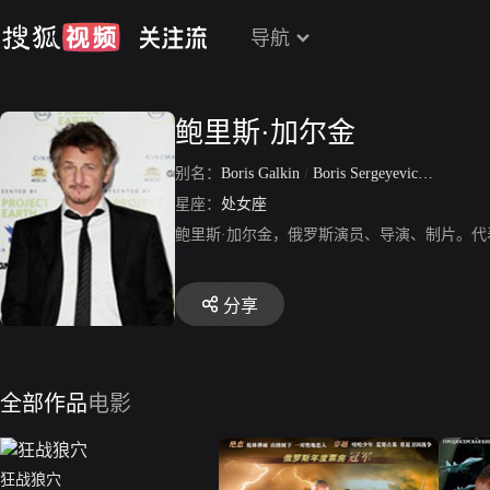
导航
鲍里斯·加尔金
别名：
Boris Galkin
/
Boris Sergeyevich Galkin
星座：
处女座
鲍里斯·加尔金，俄罗斯演员、导演、制片。代
分享
全部作品
电影
狂战狼穴