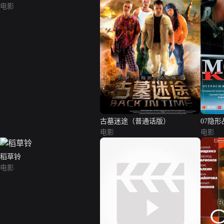
电影
古墓迷途（普通话版）
07隐形
电影
电影
稻草铃
电影