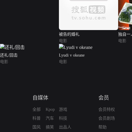
被告的婚礼
独自一
电影
电影
还礼/回击
Lyudi v okeane
电影
电影
自媒体
会员
全部
Kpop
游戏
会员特权
科普
汽车
科技
会员剧场
国风
搞笑
出品人
帮助