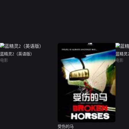
蓝精灵2（英语版）
蓝精灵
电影
电影
受伤的马