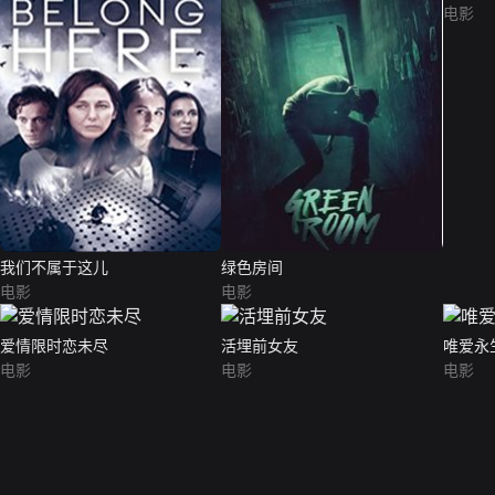
电影
我们不属于这儿
绿色房间
电影
电影
爱情限时恋未尽
活埋前女友
唯爱永
电影
电影
电影