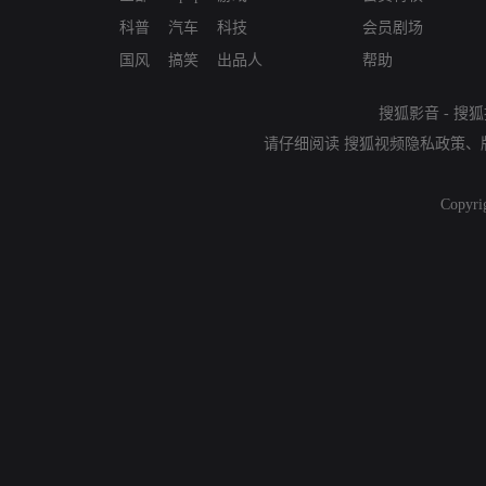
科普
汽车
科技
会员剧场
国风
搞笑
出品人
帮助
搜狐影音
-
搜狐
请仔细阅读
搜狐视频隐私政策
、
Copyri