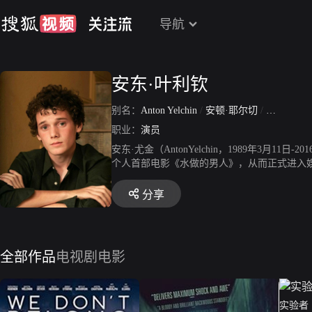
导航
安东·叶利钦
别名：
Anton Yelchin
/
安顿·耶尔切
/
安东·尤金
职业：
演员
安东·尤金（AntonYelchin，1989年3月
个人首部电影《水做的男人》，从而正式进入娱
年，参演科幻剧《劫持》。2007年，安东·尤
《查理·巴特利》。2009年，出演科幻电影《星
分享
尤金因在美国南加州遭遇车祸而离世。2018
全部作品
电视剧
电影
实验者