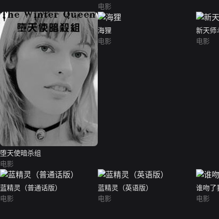
电影
海狸
新天师
电影
电影
堕天使暗杀组
电影
蓝精灵（普通话版）
蓝精灵（英语版）
谁吻了
电影
电影
电影