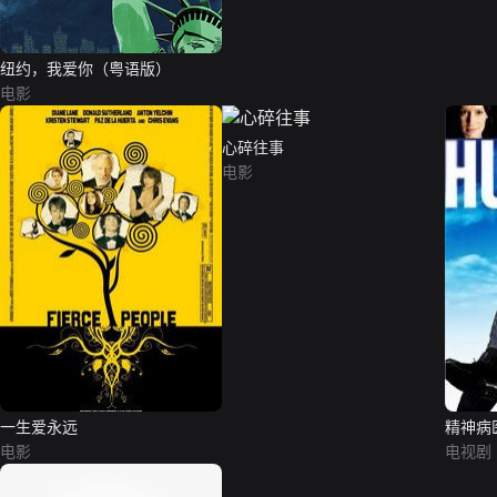
纽约，我爱你（粤语版）
电影
心碎往事
电影
一生爱永远
精神病
电影
电视剧