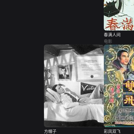
春满人间
电影
方帽子
彩凤双飞