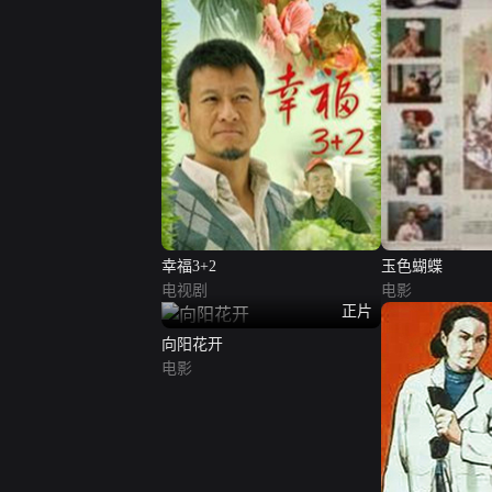
幸福3+2
玉色蝴蝶
电视剧
电影
正片
向阳花开
电影