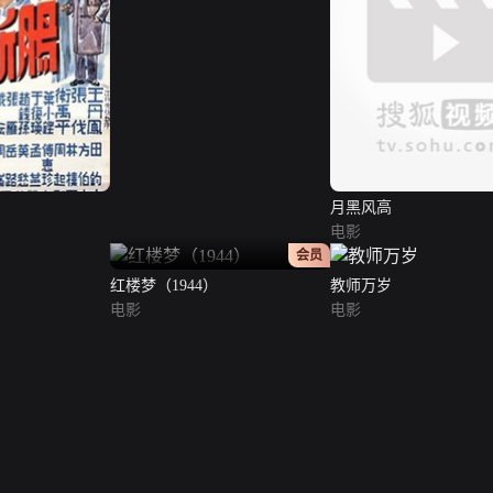
月黑风高
电影
正片
会员
红楼梦（1944）
教师万岁
电影
电影