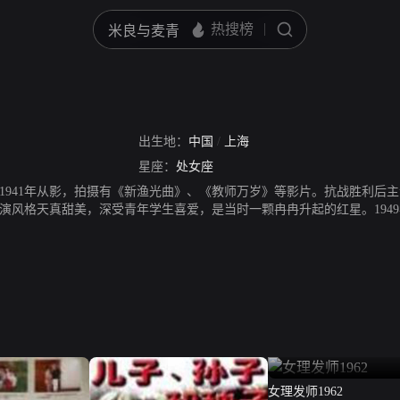
出生地：
中国
/
上海
星座：
处女座
1941年从影，拍摄有《新渔光曲》、《教师万岁》等影片。抗战胜利后
演风格天真甜美，深受青年学生喜爱，是当时一颗冉冉升起的红星。194
切感人，受到观众欢迎。80年代后赴香港经商。
女理发师1962