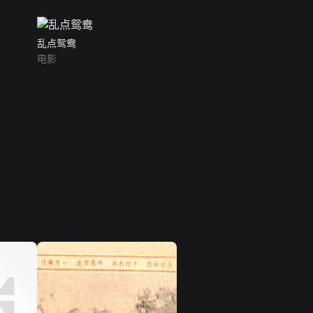
乱点鸳鸯
电影