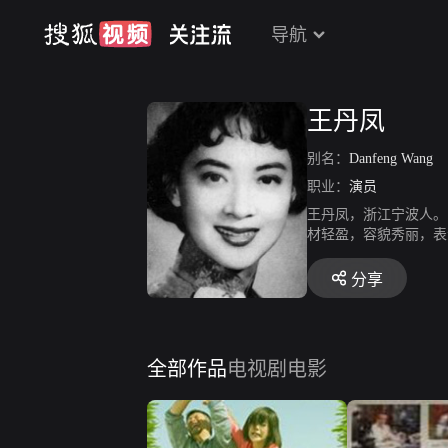
导航
王丹凤
别名：
Danfeng Wang
职业：
演员
王丹凤，浙江宁波人。
材轻盈，容貌秀丽，表
片，表演委婉细腻、真
分享
全部作品
电视剧
电影