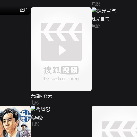
电影
正片
珠光宝气
电影
无语问苍天
电影
鸾凤怨
电影