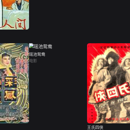
瑶池鸳鸯
电影
王氏四侠