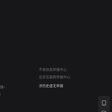
网络暴力有害信息举报
12318 文化市场举报
不良信息举报中心
算法推荐专项举报
北京互联网举报中心
亚运会举报专区
涉历史虚无举报
播+
网络谣言信息专项
版
涉政举报入口
涉未成年人举报
清朗自媒体乱象举报