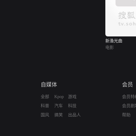
新渔光曲
电影
自媒体
会员
全部
Kpop
游戏
会员特
科普
汽车
科技
会员剧
国风
搞笑
出品人
帮助