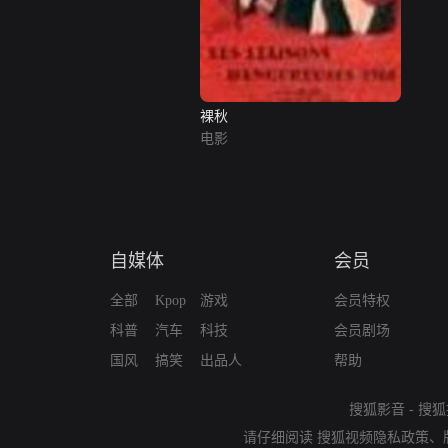
裸秋
电影
自媒体
会员
全部
Kpop
游戏
会员特权
科普
汽车
科技
会员剧场
国风
搞笑
出品人
帮助
搜狐影音
-
搜狐
请仔细阅读
搜狐视频隐私政策
、