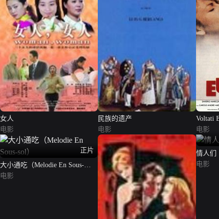
女人
民族的遗产
Voltati 
电影
电影
电影
正片
情人们（t
电影
大小通吃（Melodie En Sous-
sol）
电影