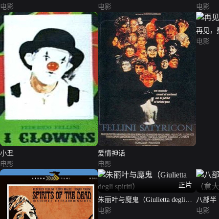
电影
电影
电影
再见，
电影
小丑
爱情神话
电影
电影
正片
朱丽叶与魔鬼（Giulietta degli
八部半（E
spiriti）
电影
大利语
电影