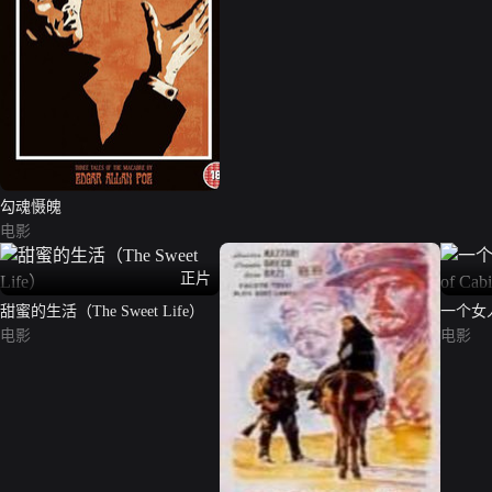
勾魂慑魄
电影
正片
甜蜜的生活（The Sweet Life）
一个女人
电影
Cabiri
电影