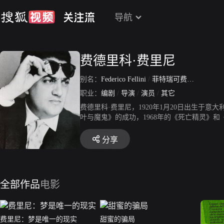
导航
费德里科·费里尼
别名：
Federico Fellini
/
菲特瑞可费里尼
/
Il Ma
职业：
编剧
/
导演
/
演员
/
其它
费德里科·费里尼，1920年1月20日出生于
叶与魔鬼》的成功，1968年的《死亡精灵》
等几部作品。费里尼天才般的想像力在《爱情
后，费里尼无论如何努力，他的才华已不在巅峰
分享
种状态的准确产物。在费里尼1990年落幕之
全部作品
电影
费里尼：梦是唯一的现实
甜蜜的骗局