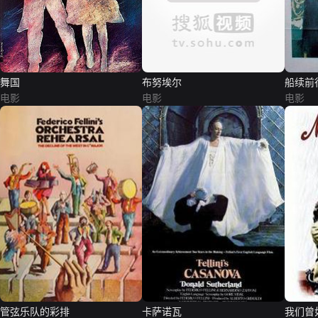
舞国
布努埃尔
船续前
电影
电影
电影
管弦乐队的彩排
卡萨诺瓦
我们曾