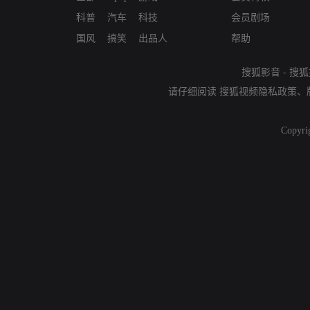
科普
汽车
科技
会员剧场
国风
搞笑
出品人
帮助
搜狐影音
-
搜狐
请仔细阅读
搜狐视频隐私政策
、
Copyri