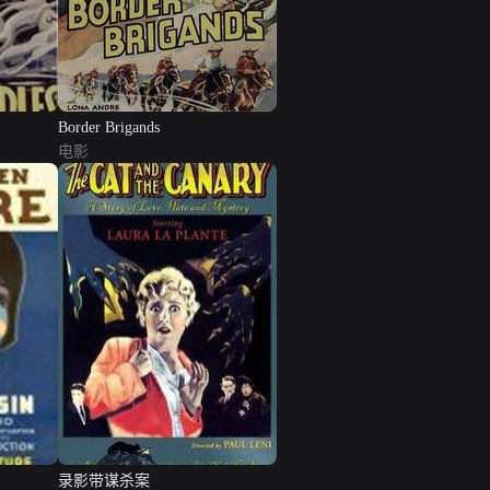
Border Brigands
电影
录影带谋杀案