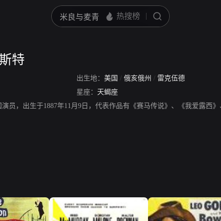
阿斯特
出生地：
美国
/
俄亥俄州
/
雷克伍德
星座：
天蝎座
演员，出生于1887年11月9日，代表作品有《赛马传说》、《我爱露西》、