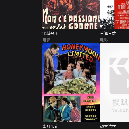
银城歌王
荒漠三雄
电影
电影
蜜月限定
顽童洗衣