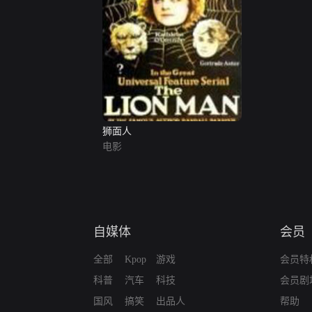
狮面人
电影
自媒体
会员
全部
Kpop
游戏
会员特
科普
汽车
科技
会员剧
国风
搞笑
出品人
帮助