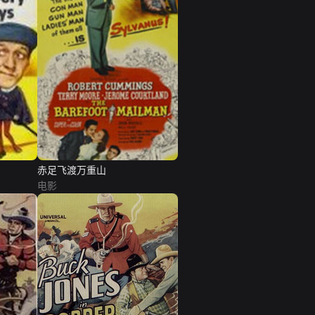
赤足飞渡万重山
电影