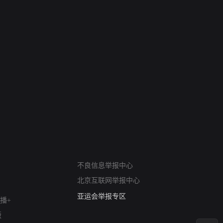
网络暴力有害信息举报
12318 文化市场举报
不良信息举报中心
算法推荐专项举报
北京互联网举报中心
亚运会举报专区
涉历史虚无举报
播+
网络谣言信息专项
版