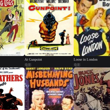
At Gunpoint
Loose in London
电影
电影