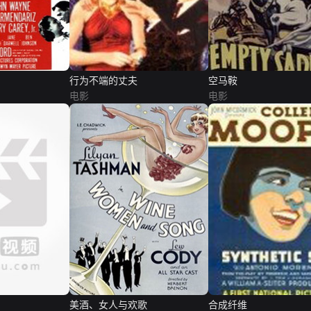
行为不端的丈夫
空马鞍
电影
电影
美酒、女人与欢歌
合成纤维