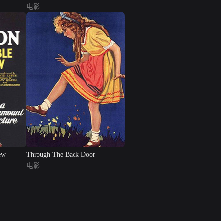
电影
ew
Through The Back Door
电影