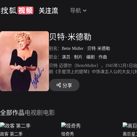
导航
贝特·米德勒
别名：
Bette Midler
/
贝特·米德勒
职业：
演员
/
制片
/
编剧
/
作曲
贝特·迈德尔（BetteMidler），1945
剧《手屋顶上的提琴》中饰演主人公的大女儿特拉。
影《歌声泪痕》，并且凭借该片获得第52届奥斯
迪·艾伦共同主演了电影《爱情外一章》。Midler
分享
佳女主角，并且获得了当年金球奖最佳音乐喜剧类女
乐剧类最佳女主角奖。
全部作品
电视剧
电影
政客 第二季
怪奇秀
离巨星