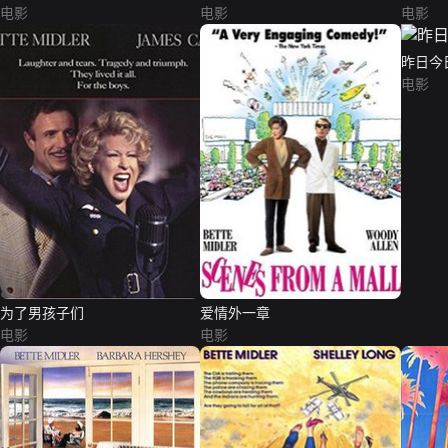
电影
电影
电影
昨日今
电影
为了男孩子们
爱情外一章
电影
电影