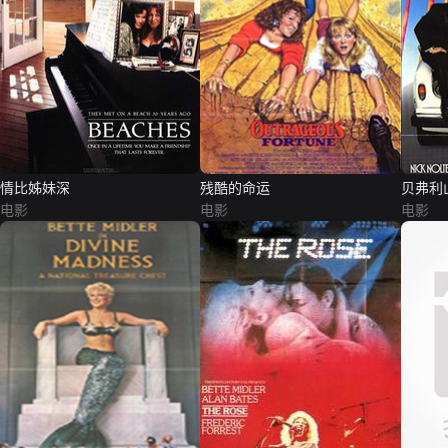
情比姊妹深
残酷的命运
贝弗利
电影
电影
电影