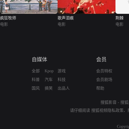
疯狂牧师
歌声泪痕
荆棘
电影
电影
电影
自媒体
会员
全部
Kpop
游戏
会员特权
科普
汽车
科技
会员剧场
国风
搞笑
出品人
帮助
搜狐影音
-
搜狐
请仔细阅读
搜狐视频隐私政策
、
Copyri