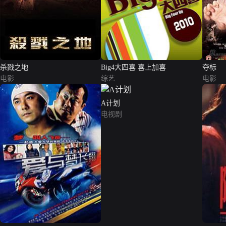
杀戮之地
Big4大四喜 喜上加喜
夺标
电影
综艺
电影
A计划
电视剧