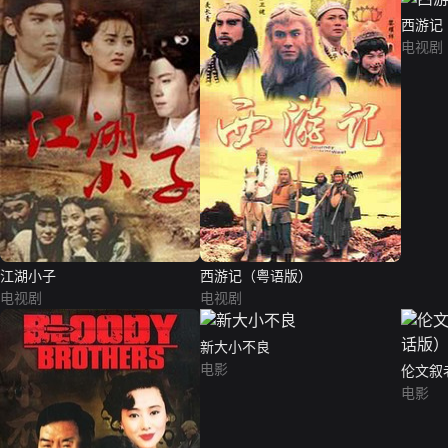
西游记
电视剧
江湖小子
西游记（粤语版）
电视剧
电视剧
新大小不良
电影
伦文叙
电影