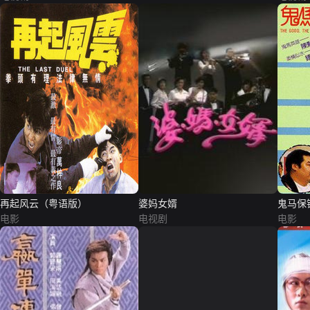
再起风云（粤语版）
婆妈女婿
鬼马保
电影
电视剧
电影