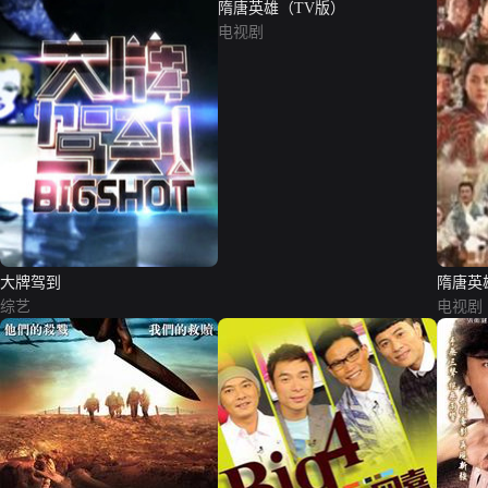
隋唐英雄（TV版）
电视剧
大牌驾到
隋唐英
综艺
电视剧