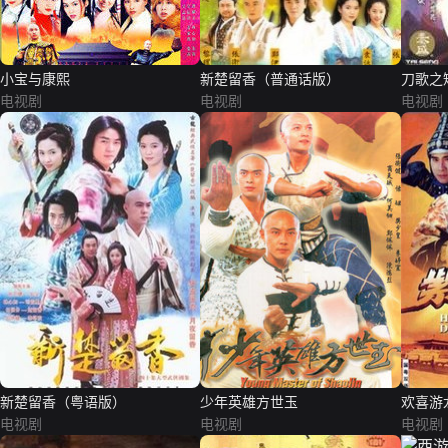
小宝与康熙
新楚留香（普通话版）
刀歌之
电视剧
电视剧
电视剧
新楚留香（粤语版）
少年英雄方世玉
欢喜游
电视剧
电视剧
电视剧