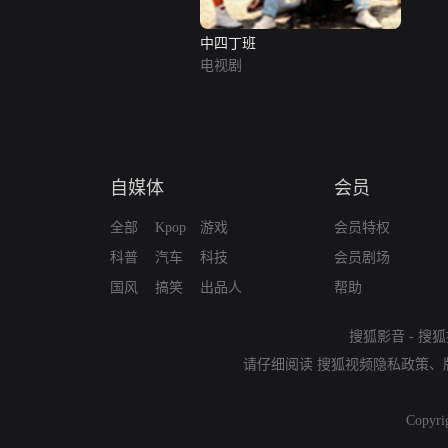
中四丁班
电视剧
自媒体
会员
全部
Kpop
游戏
会员特权
科普
汽车
科技
会员剧场
国风
搞笑
出品人
帮助
搜狐影音
-
搜狐
请仔细阅读
搜狐视频隐私政策
、
Copyri