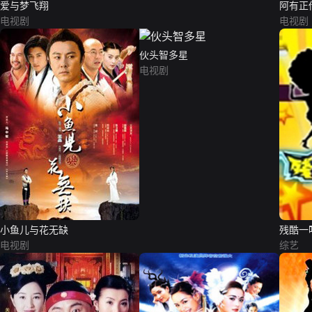
爱与梦飞翔
阿有正
电视剧
电视剧
伙头智多星
电视剧
小鱼儿与花无缺
残酷一
电视剧
综艺