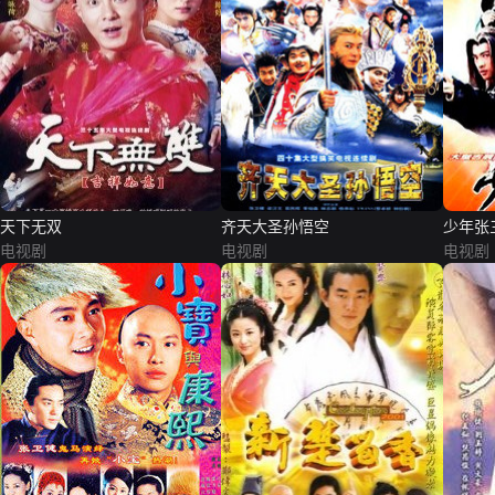
天下无双
齐天大圣孙悟空
少年张
电视剧
电视剧
电视剧