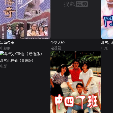
赢单传奇
圣剑天骄
斗气小
电视剧
电视剧
电影
斗气小神仙（粤语版）
电影