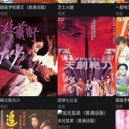
超级学校霸王（普通话版）
芝士火腿
一屋哨
电影
电影
电影
砵兰街大少
武侠七公主
超级学
电影
电影
电影
龙兄鼠弟（普通话版）
电视剧