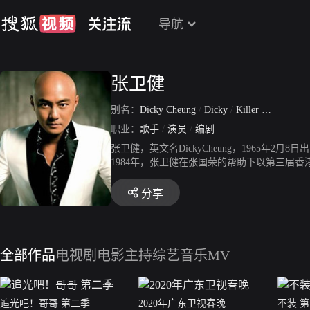
导航
张卫健
别名：
Dicky Cheung
/
Dicky
/
Killer WaiKin
/
健
职业：
歌手
/
演员
/
编剧
张卫健，英文名DickyCheung，1965
1984年，张卫健在张国荣的帮助下以第三届
出演个人首部电影《疯狂游戏》。1991年，
假》。1996年，出演TVB《西游记》，凭“孙
分享
玉》。2000年，凭《小宝与康熙》获台湾金钟
传奇电视剧《隋唐英雄》。2017年3月，张卫
全部作品
电视剧
电影
主持综艺
音乐MV
追光吧！哥哥 第二季
2020年广东卫视春晚
不装 