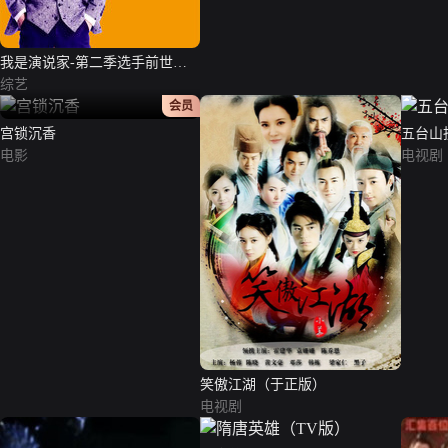
我是演说家-第二季选手前世今
生
综艺
正片
会员
宫锁沉香
五台山
电影
电视剧
笑傲江湖（于正版）
电视剧